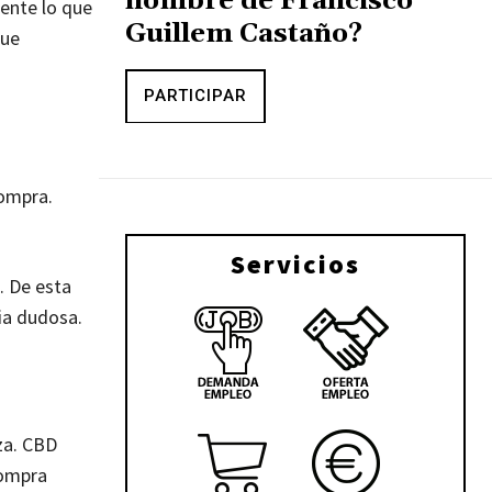
nombre de Francisco
ente lo que
Guillem Castaño?
que
PARTICIPAR
compra.
Servicios
. De esta
ia dudosa.
za. CBD
compra