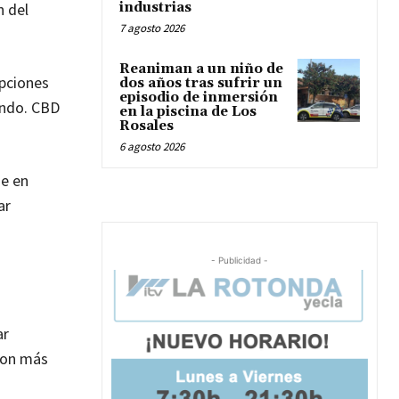
n del
industrias
7 agosto 2026
Reaniman a un niño de
ipciones
dos años tras sufrir un
episodio de inmersión
endo. CBD
en la piscina de Los
Rosales
6 agosto 2026
se en
ar
- Publicidad -
ar
con más