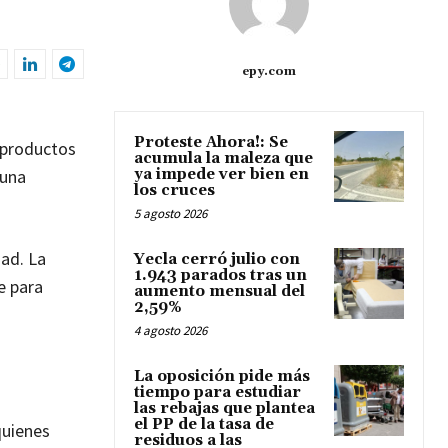
epy.com
Proteste Ahora!: Se
 productos
acumula la maleza que
 una
ya impede ver bien en
los cruces
5 agosto 2026
dad. La
Yecla cerró julio con
1.943 parados tras un
e para
aumento mensual del
2,59%
4 agosto 2026
La oposición pide más
tiempo para estudiar
las rebajas que plantea
el PP de la tasa de
quienes
residuos a las