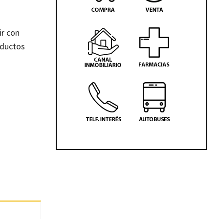
ir con
oductos