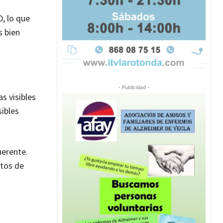
D, lo que
s bien
- Publicidad -
s visibles
sibles
herente.
ctos de