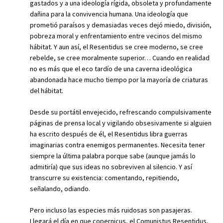
gastados y a una ideología rígida, obsoleta y profundamente
dañina para la convivencia humana. Una ideología que
prometió paraísos y demasiadas veces dejó miedo, división,
pobreza moral y enfrentamiento entre vecinos del mismo
hábitat. Y aun así, el Resentidus se cree moderno, se cree
rebelde, se cree moralmente superior… Cuando en realidad
no es más que el eco tardío de una caverna ideológica
abandonada hace mucho tiempo por la mayoría de criaturas
del hábitat.
Desde su portátil envejecido, refrescando compulsivamente
páginas de prensa local y vigilando obsesivamente si alguien
ha escrito después de él, el Resentidus libra guerras
imaginarias contra enemigos permanentes. Necesita tener
siempre la última palabra porque sabe (aunque jamás lo
admitiría) que sus ideas no sobreviven al silencio. Y así
transcurre su existencia: comentando, repitiendo,
señalando, odiando.
Pero incluso las especies más ruidosas son pasajeras.
Llegará el día en que copernicus, el Comunistus Resentidus,