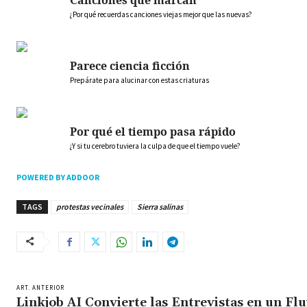
¿Por qué recuerdas canciones viejas mejor que las nuevas?
Parece ciencia ficción
Prepárate para alucinar con estas criaturas
Por qué el tiempo pasa rápido
¿Y si tu cerebro tuviera la culpa de que el tiempo vuele?
POWERED BY ADDOOR
TAGS
protestas vecinales
Sierra salinas
ART. ANTERIOR
Linkjob AI Convierte las Entrevistas en un Flu