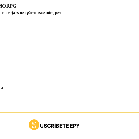
MORPG
 la vieja escuela ¡Cómo los de antes, pero
la
USCRÍBETE EPY