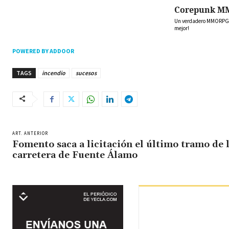
Corepunk M
Un verdadero MMORPG de
mejor!
POWERED BY ADDOOR
TAGS
incendio
sucesos
ART. ANTERIOR
Fomento saca a licitación el último tramo de 
carretera de Fuente Álamo