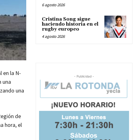
6 agosto 2026
Cristina Song sigue
haciendo historia en el
rugby europeo
4 agosto 2026
l en la N-
- Publicidad -
n una
lizando una
Región de
a hora, el