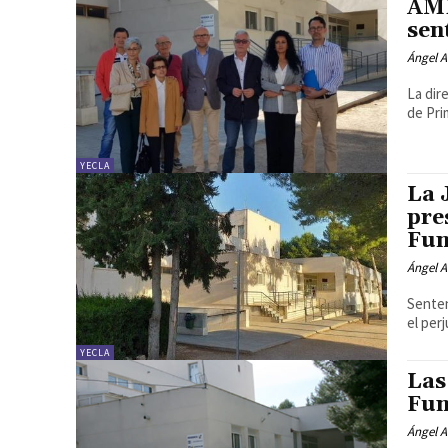
AMP
sen
Ángel A
La dir
de Pri
YECLA
La 
pre
Fun
Ángel A
Senten
el per
YECLA
Las
Fun
Ángel A