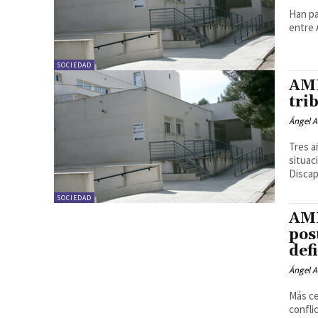
Han pa
entre 
SOCIEDAD
AMP
tri
Ángel A
Tres a
situac
Discap
SOCIEDAD
AMP
pos
def
Ángel A
Más ce
confli