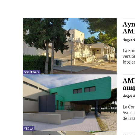
Ayn
AMP
Ángel A
La Fun
versió
SOCIEDAD
AMP
amp
Ángel A
La Con
Asocia
de una
YECLA