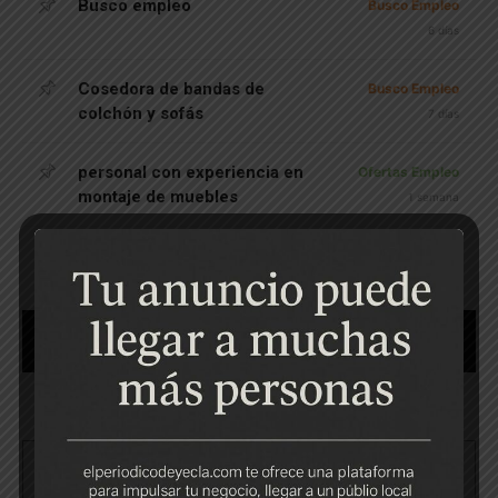
Busco empleo
Busco Empleo
6 días
Cosedora de bandas de
Busco Empleo
colchón y sofás
7 días
personal con experiencia en
Ofertas Empleo
montaje de muebles
1 semana
Se ofrece chico
Busco Empleo
1 semana
Cargar más publicaciones
Servicios