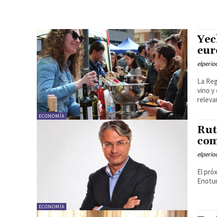
Yec
eur
elperi
La Reg
vino y
relevan
ECONOMÍA
Rut
com
elperi
El pró
Enotur
ECONOMÍA