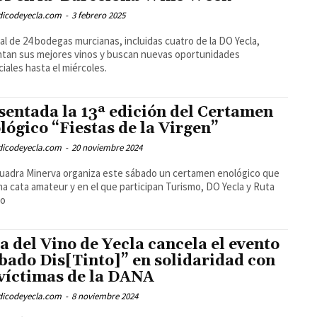
odicodeyecla.com
-
3 febrero 2025
al de 24 bodegas murcianas, incluidas cuatro de la DO Yecla,
tan sus mejores vinos y buscan nuevas oportunidades
iales hasta el miércoles.
sentada la 13ª edición del Certamen
lógico “Fiestas de la Virgen”
odicodeyecla.com
-
20 noviembre 2024
uadra Minerva organiza este sábado un certamen enológico que
a cata amateur y en el que participan Turismo, DO Yecla y Ruta
no
a del Vino de Yecla cancela el evento
bado Dis[Tinto]” en solidaridad con
 víctimas de la DANA
odicodeyecla.com
-
8 noviembre 2024