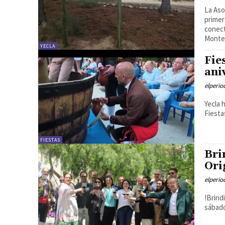
La Aso
primer
conect
Monte 
YECLA
Fie
ani
elperi
Yecla 
Fiesta
FIESTAS
Bri
Ori
elperi
!Brind
sábado