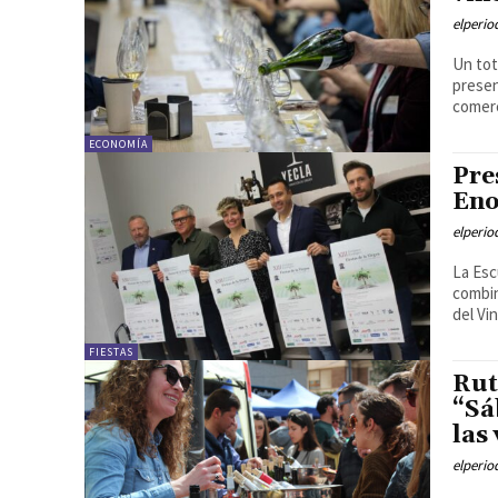
elperi
Un tot
presen
comerc
ECONOMÍA
Pre
Eno
elperi
La Esc
combin
del Vi
FIESTAS
Rut
“Sá
las
elperi