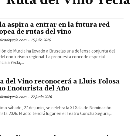
Ruta del Vino Yecla
la aspira a entrar en la futura red
opea de rutas del vino
odicodeyecla.com
-
15 julio 2026
ión de Murcia ha llevado a Bruselas una defensa conjunta del
 del enoturismo regional. La propuesta concede especial
cia a Yecla,...
a del Vino reconocerá a Lluís Tolosa
o Enoturista del Año
odicodeyecla.com
-
22 junio 2026
ximo sábado, 27 de junio, se celebra la XI Gala de Nominación
ista 2026. El acto tendrá lugar en el Teatro Concha Segura,...