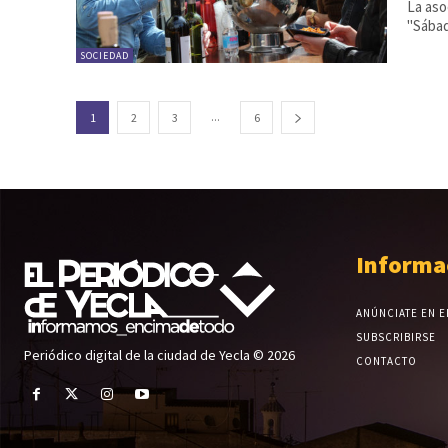
La aso
"Sábad
SOCIEDAD
...
1
2
3
6
Informa
ANÚNCIATE EN E
SUBSCRIBIRSE
Periódico digital de la ciudad de Yecla © 2026
CONTACTO