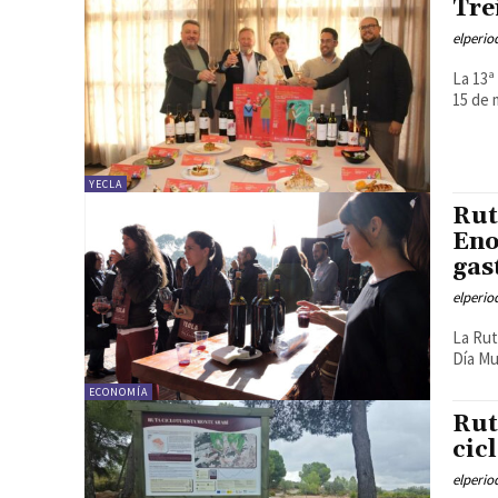
Tre
elperi
La 13ª
15 de 
YECLA
Rut
Eno
gas
elperi
La Rut
Día Mu
ECONOMÍA
Rut
cic
elperi