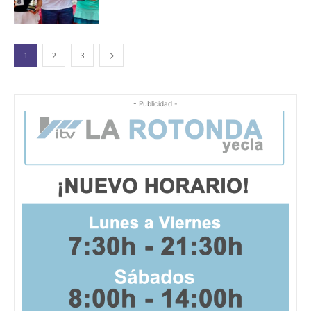
1
2
3
- Publicidad -