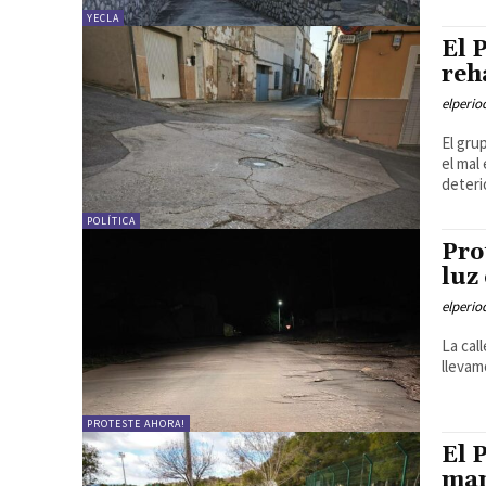
YECLA
El 
reh
elperi
El gru
el mal
deterio
POLÍTICA
Pro
luz
elperi
La cal
llevam
PROTESTE AHORA!
El 
man