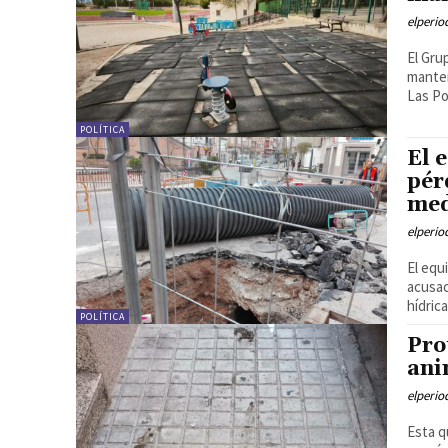
elperi
El Gru
manten
Las Po
POLÍTICA
El 
pér
med
elperi
El equ
acusac
hídrica
POLÍTICA
Pro
ani
elperi
Esta q