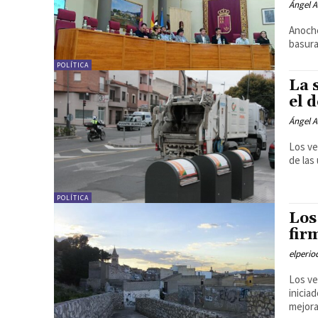
Ángel A
Anoche
basura
POLÍTICA
La 
el 
Ángel A
Los ve
de las
POLÍTICA
Los
fir
elperi
Los ve
inicia
mejora 