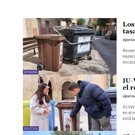
Los
tas
elperi
Recien
munici
escaso
OPINIÓN
IU-
el 
elperi
IU-Ver
en el 
está l
POLÍTICA