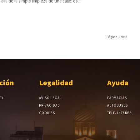
allá de la simple limpieza de una calle: es...
Página 1 de 2
ción
Legalidad
Ayuda
PY
AVISO LEGAL
FARMACIAS
PRIVACIDAD
AUTOBUSES
COOKIES
TELF. INTERES