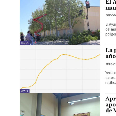
El 
man
elperi
El Ayu
del mu
polígon
YECLA
La 
año
epy.co
Yecla 
datos 
ratifi
YECLA
Apr
apo
de 