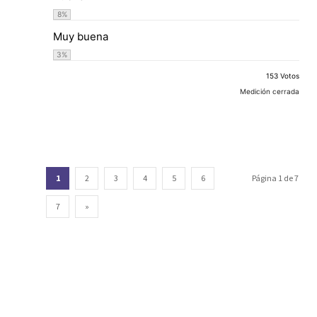
8
%
Muy buena
3
%
153 Votos
Medición cerrada
1
2
3
4
5
6
Página 1 de 7
7
»