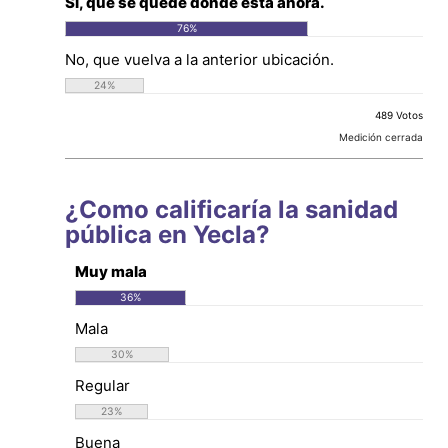
Sí, que se quede donde está ahora.
76
%
No, que vuelva a la anterior ubicación.
24
%
489 Votos
Medición cerrada
¿Como calificaría la sanidad
pública en Yecla?
Muy mala
36
%
Mala
30
%
Regular
23
%
Buena