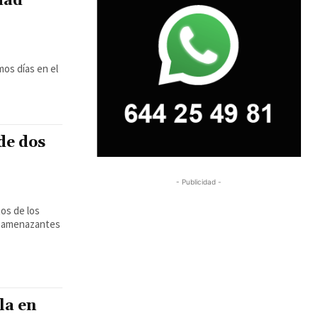
dad
mos días en el
de dos
- Publicidad -
tos de los
es amenazantes
la en