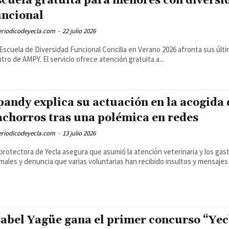
scuela gratuita para menores con diversi
uncional
eriodicodeyecla.com
-
22 julio 2026
Escuela de Diversidad Funcional Concilia en Verano 2026 afronta sus últi
tro de AMPY. El servicio ofrece atención gratuita a...
pandy explica su actuación en la acogida 
achorros tras una polémica en redes
eriodicodeyecla.com
-
13 julio 2026
protectora de Yecla asegura que asumió la atención veterinaria y los gas
males y denuncia que varias voluntarias han recibido insultos y mensaj
sabel Yagüe gana el primer concurso “Yec