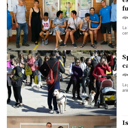
e
f
elp
La 
cen
S
c
elp
La 
ani
I