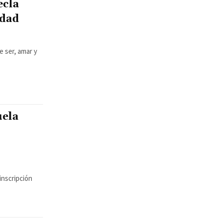
ecla
idad
de ser, amar y
uela
inscripción