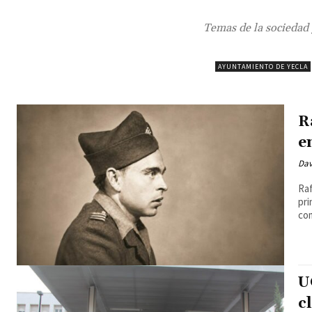
Temas de la sociedad 
AYUNTAMIENTO DE YECLA
R
e
Dav
Raf
pri
co
U
c