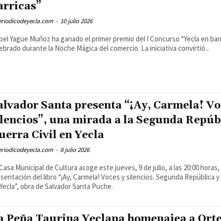
arricas”
eriodicodeyecla.com
-
10 julio 2026
bel Yagüe Muñoz ha ganado el primer premio del I Concurso “Yecla en barr
ebrado durante la Noche Mágica del comercio. La iniciativa convirtió...
alvador Santa presenta “¡Ay, Carmela! Vo
ilencios”, una mirada a la Segunda Repúbl
uerra Civil en Yecla
eriodicodeyecla.com
-
8 julio 2026
Casa Municipal de Cultura acoge este jueves, 9 de julio, a las 20:00 horas, 
sentación del libro “¡Ay, Carmela! Voces y silencios. Segunda República y 
Yecla”, obra de Salvador Santa Puche.
a Peña Taurina Yeclana homenajea a Ort