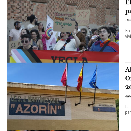
E
p
Dav
En 
viv
A
O
2
elp
La 
par