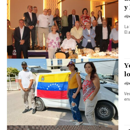
y
elp
La 
El 
Y
l
elp
Vec
env