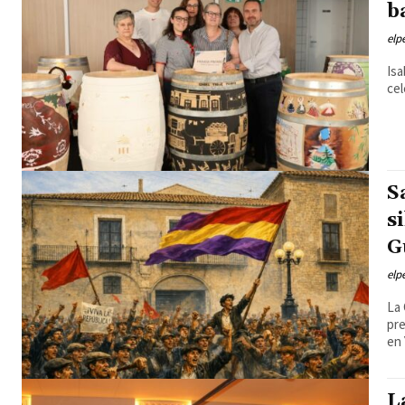
b
elp
Isa
cel
S
s
G
elp
La 
pre
en 
L