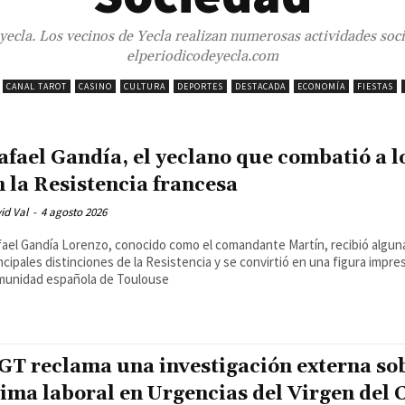
yecla. Los vecinos de Yecla realizan numerosas actividades socia
elperiodicodeyecla.com
CANAL TAROT
CASINO
CULTURA
DEPORTES
DESTACADA
ECONOMÍA
FIESTAS
afael Gandía, el yeclano que combatió a l
n la Resistencia francesa
id Val
-
4 agosto 2026
ael Gandía Lorenzo, conocido como el comandante Martín, recibió alguna
ncipales distinciones de la Resistencia y se convirtió en una figura impres
munidad española de Toulouse
GT reclama una investigación externa sob
lima laboral en Urgencias del Virgen del C