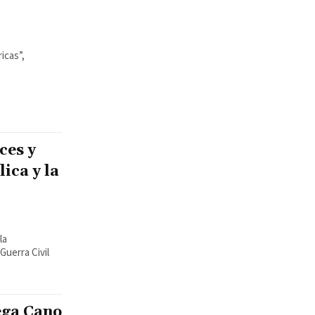
icas”,
ces y
ica y la
la
Guerra Civil
ega Cano