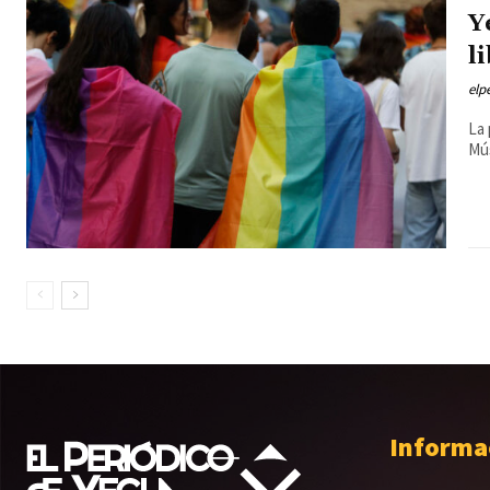
Y
l
elp
La 
Mús
Informa