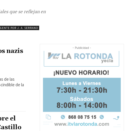
les que se reflejan en
GENTE POR J. A. SERRANO
- Publicidad -
os nazis
s de las
cindible de la
re el
astillo