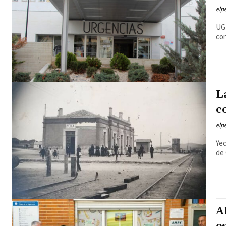
elp
UGT
con
L
c
elp
Yec
de 
A