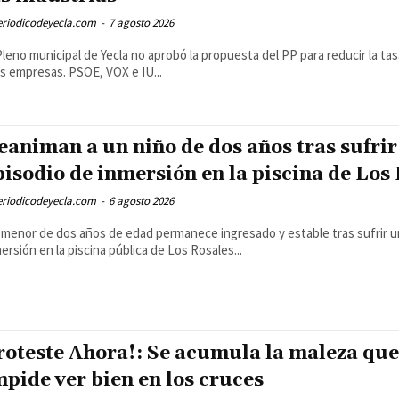
eriodicodeyecla.com
-
7 agosto 2026
Pleno municipal de Yecla no aprobó la propuesta del PP para reducir la ta
as empresas. PSOE, VOX e IU...
eaniman a un niño de dos años tras sufrir
pisodio de inmersión en la piscina de Los
eriodicodeyecla.com
-
6 agosto 2026
menor de dos años de edad permanece ingresado y estable tras sufrir u
ersión en la piscina pública de Los Rosales...
roteste Ahora!: Se acumula la maleza que
mpide ver bien en los cruces