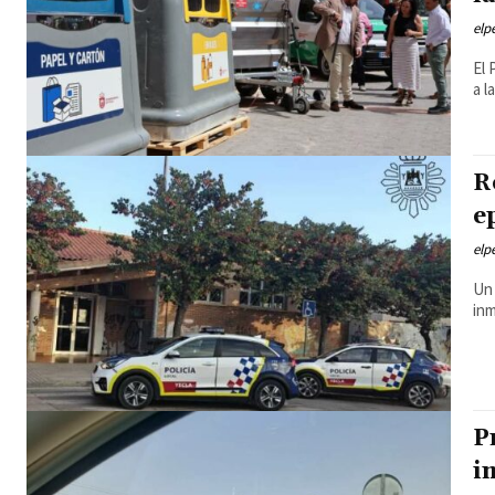
elp
El 
a l
R
e
elp
Un 
inm
P
i