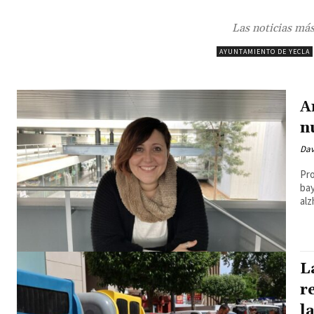
Las noticias más
AYUNTAMIENTO DE YECLA
A
n
Dav
Pro
bay
alz
L
r
l