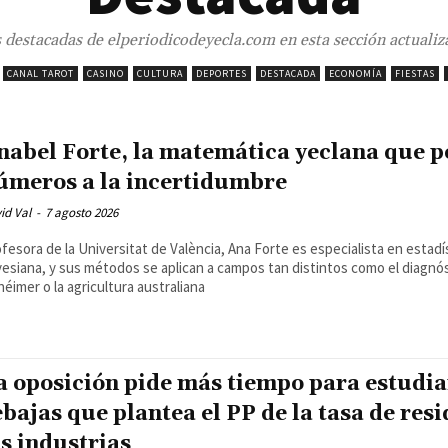
 destacadas de elperiodicodeyecla.com en esta sección actuali
CANAL TAROT
CASINO
CULTURA
DEPORTES
DESTACADA
ECONOMÍA
FIESTAS
nabel Forte, la matemática yeclana que 
úmeros a la incertidumbre
id Val
-
7 agosto 2026
fesora de la Universitat de València, Ana Forte es especialista en estadí
esiana, y sus métodos se aplican a campos tan distintos como el diagnós
héimer o la agricultura australiana
a oposición pide más tiempo para estudia
ebajas que plantea el PP de la tasa de res
as industrias