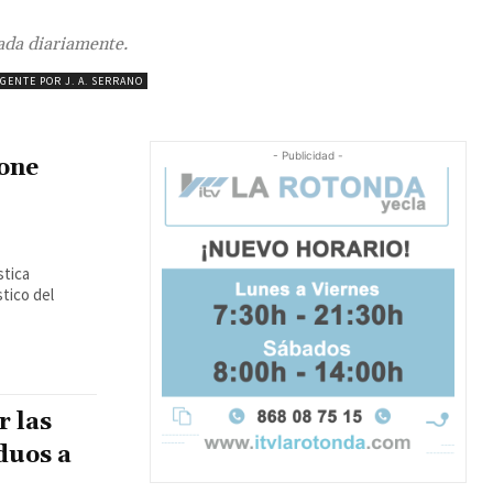
zada diariamente.
GENTE POR J. A. SERRANO
- Publicidad -
pone
stica
tico del
r las
iduos a