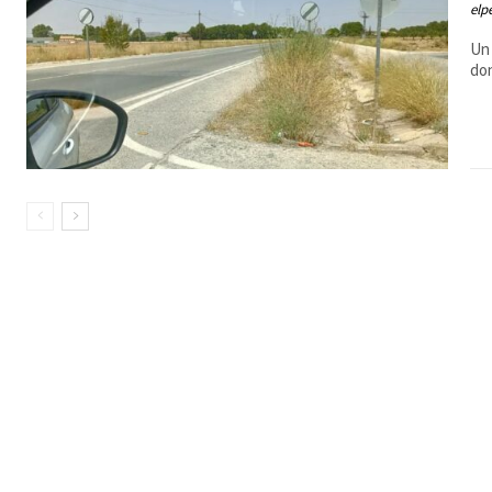
elp
Un 
don