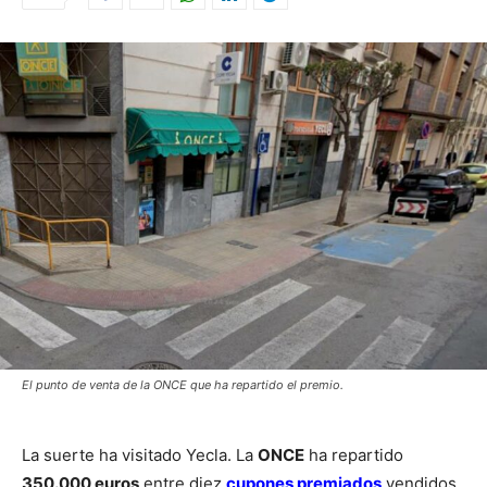
El punto de venta de la ONCE que ha repartido el premio.
La suerte ha visitado Yecla. La
ONCE
ha repartido
350.000 euros
entre diez
cupones premiados
vendidos