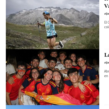
V
elp
El 
col
L
elp
Abr
en 