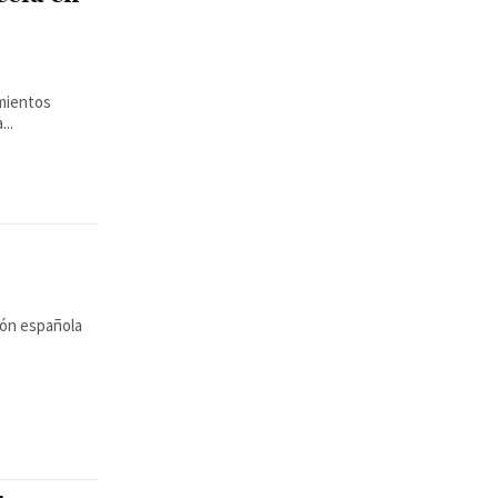
imientos
..
ción española