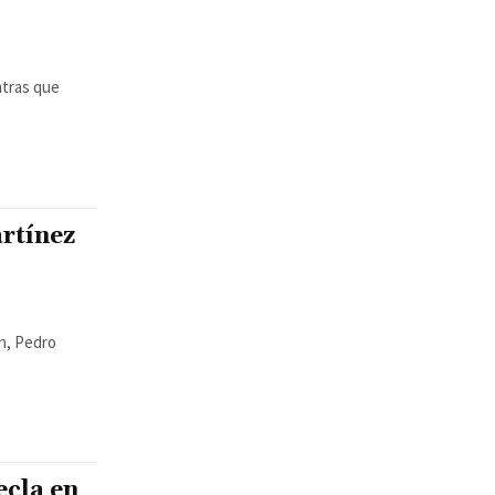
ntras que
rtínez
án, Pedro
ecla en