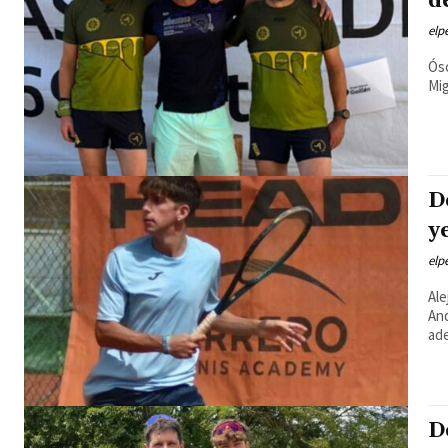
d
elp
Ósc
Mig
D
y
elp
Ale
An
ade
D