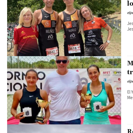
l
elp
Jes
M
t
elp
El 
Med
R