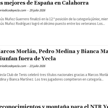
os mejores de España en Calahorra
eriodicodeyecla.com
-
29 julio 2026
ús Muñoz Guerrero finalizó en la 12.ª posición de la categoría júnior, mie
Jesús Muñoz Rodríguez logró el décimo puesto entre los veteranos Los...
arcos Morlán, Pedro Medina y Bianca Ma
riunfan fuera de Yecla
eriodicodeyecla.com
-
23 julio 2026
Yecla Club de Tenis celebró tres títulos nacionales gracias a Marcos Morl
ina y Bianca Martínez. Los tres jugadores compitieron en categoría...
econocimientos y montaña para el NTR Y