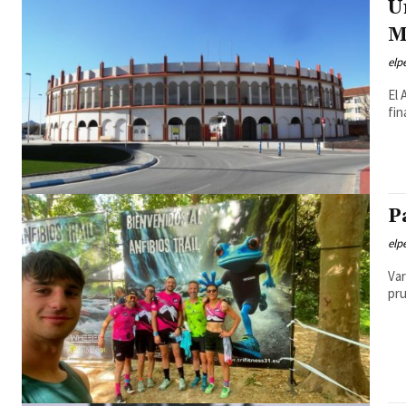
U
M
elp
El 
fin
P
elp
Var
pru