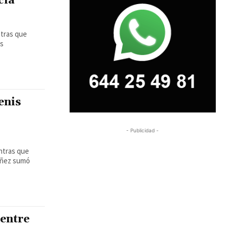
cia
ntras que
as
enis
- Publicidad -
ntras que
áñez sumó
 entre