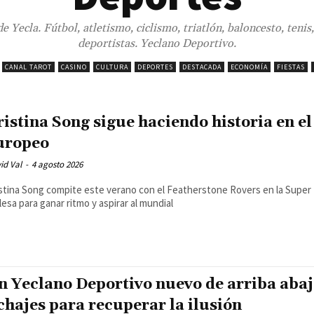
 Yecla. Fútbol, atletismo, ciclismo, triatlón, baloncesto, tenis
deportistas. Yeclano Deportivo.
CANAL TAROT
CASINO
CULTURA
DEPORTES
DESTACADA
ECONOMÍA
FIESTAS
ristina Song sigue haciendo historia en e
uropeo
id Val
-
4 agosto 2026
stina Song compite este verano con el Featherstone Rovers en la Supe
lesa para ganar ritmo y aspirar al mundial
n Yeclano Deportivo nuevo de arriba abaj
ichajes para recuperar la ilusión