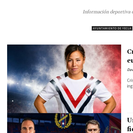
Información deportiva de
AYUNTAMIENTO DE YECLA
C
e
Dav
Cri
ing
U
f