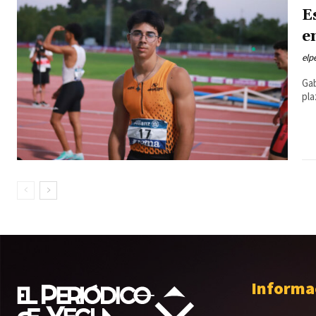
E
e
elp
Gab
pla
Informa