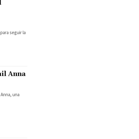
l
para seguir la
ail Anna
l Anna, una