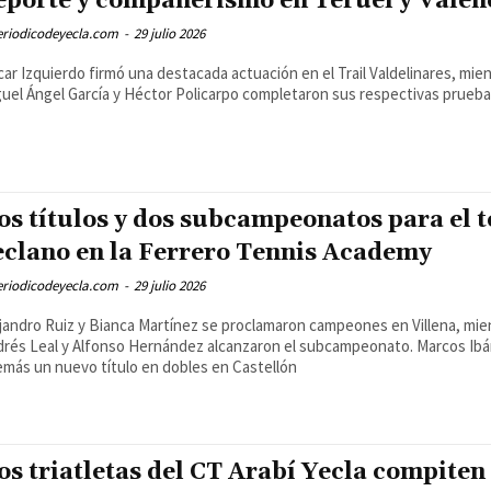
eporte y compañerismo en Teruel y Valen
eriodicodeyecla.com
-
29 julio 2026
ar Izquierdo firmó una destacada actuación en el Trail Valdelinares, mie
uel Ángel García y Héctor Policarpo completaron sus respectivas prueb
os títulos y dos subcampeonatos para el t
eclano en la Ferrero Tennis Academy
eriodicodeyecla.com
-
29 julio 2026
jandro Ruiz y Bianca Martínez se proclamaron campeones en Villena, mie
drés Leal y Alfonso Hernández alcanzaron el subcampeonato. Marcos Ib
más un nuevo título en dobles en Castellón
os triatletas del CT Arabí Yecla compiten