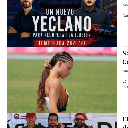
elp
Nan
S
C
elp
La 
20 
E