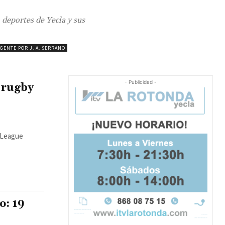
, deportes de Yecla y sus
GENTE POR J. A. SERRANO
- Publicidad -
l rugby
r League
o: 19