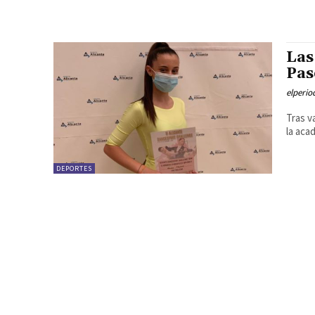
Las
Pas
elperi
Tras v
la aca
DEPORTES