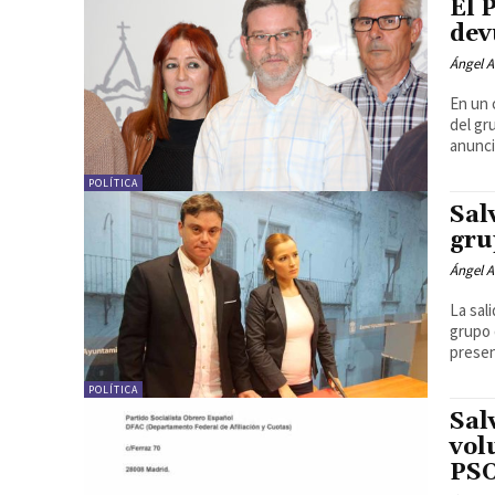
El 
dev
Ángel A
En un 
del gr
anunci
POLÍTICA
Sal
gru
Ángel A
La sal
grupo 
presen
POLÍTICA
Sal
vol
PS