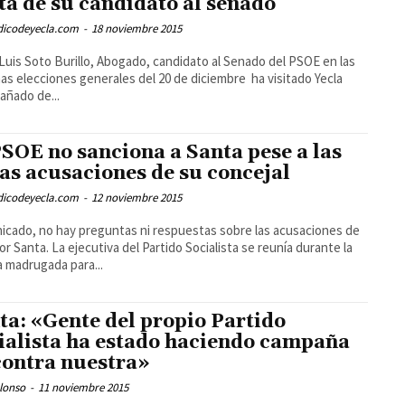
ita de su candidato al senado
odicodeyecla.com
-
18 noviembre 2015
uis Soto Burillo, Abogado, candidato al Senado del PSOE en las
as elecciones generales del 20 de diciembre ha visitado Yecla
ñado de...
PSOE no sanciona a Santa pese a las
as acusaciones de su concejal
odicodeyecla.com
-
12 noviembre 2015
cado, no hay preguntas ni respuestas sobre las acusaciones de
or Santa. La ejecutiva del Partido Socialista se reunía durante la
 madrugada para...
ta: «Gente del propio Partido
ialista ha estado haciendo campaña
contra nuestra»
lonso
-
11 noviembre 2015