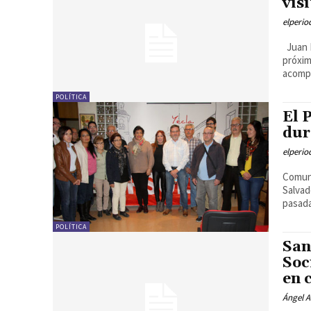
vis
elperi
Juan L
próxim
acompa
POLÍTICA
El 
dur
elperi
Comuni
Salvad
pasada
POLÍTICA
San
Soc
en 
Ángel A