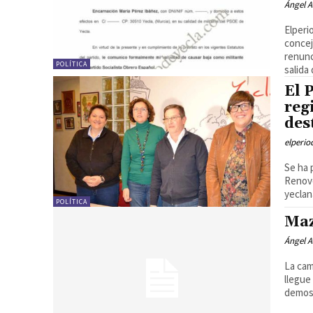
Ángel A
Elperi
concej
renunc
POLÍTICA
salida
El 
reg
des
elperi
Se ha 
Renove
yeclan
POLÍTICA
Maz
Ángel A
La cam
llegue
demos