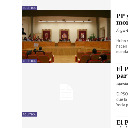
POLÍTICA
PP 
mom
Ángel A
Hubo r
hacen 
manda
POLÍTICA
El 
par
elperi
El PSO
que la
Yecla 
POLÍTICA
El 