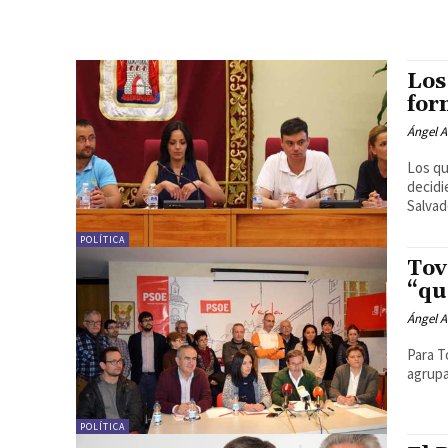
Los
for
Ángel A
Los qu
decidie
Salvad
POLÍTICA
Tov
“qu
Ángel A
Para T
agrupa
POLÍTICA