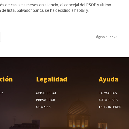
s de casi seis meses en silencio, el concejal del PSOE y último
 de lista, Salvador Santa. se ha decidido a hablar y...
Página 21 de 25
ción
Legalidad
Ayuda
PY
AVISO LEGAL
FARMACIAS
PRIVACIDAD
AUTOBUSES
COOKIES
TELF. INTERES