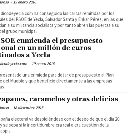
lonso
-
19 enero 2016
odicodeyecla.com ha conseguido las cartas remitidas por los
ales del PSOE de Yecla, Salvador Santa y Enkar Pérez, en las que
ian a su militancia socialista y por tanto abren las puertas a su
 del grupo municipal
PSOE enmienda el presupuesto
ional en un millón de euros
tinados a Yecla
odicodeyecla.com
-
19 enero 2016
presentado una enmieda para dotar de presupuesto al Plan
 del Mueble y que beneficie directamente a las empresas
as
apanes, caramelos y otras delicias
lonso
-
18 diciembre 2015
paña electoral va despidiéndose con el deseo de que el día 20
 y se sepa si la incertidumbre era real o era cuestión de la
copia.