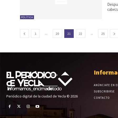
Despué
cabeza
POLÍTICA
...
...
1
20
21
22
25
Informa
ANÚNCIATE EN E
SUBSCRIBIRSE
Periódico digital de la ciudad de Yecla © 2026
CONTACTO