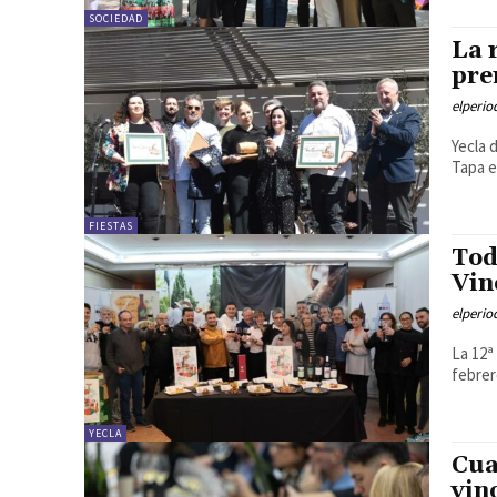
SOCIEDAD
La 
pre
elperi
Yecla 
Tapa e
FIESTAS
Tod
Vin
elperi
La 12ª
febrer
YECLA
Cua
vin