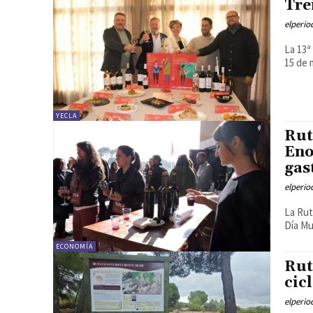
Tre
elperi
La 13ª
15 de 
YECLA
Rut
Eno
gas
elperi
La Rut
Día Mu
ECONOMÍA
Rut
cic
elperi