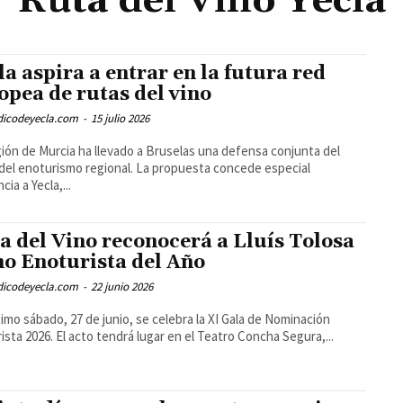
Ruta del Vino Yecla
la aspira a entrar en la futura red
opea de rutas del vino
odicodeyecla.com
-
15 julio 2026
ión de Murcia ha llevado a Bruselas una defensa conjunta del
 del enoturismo regional. La propuesta concede especial
cia a Yecla,...
a del Vino reconocerá a Lluís Tolosa
o Enoturista del Año
odicodeyecla.com
-
22 junio 2026
ximo sábado, 27 de junio, se celebra la XI Gala de Nominación
ista 2026. El acto tendrá lugar en el Teatro Concha Segura,...