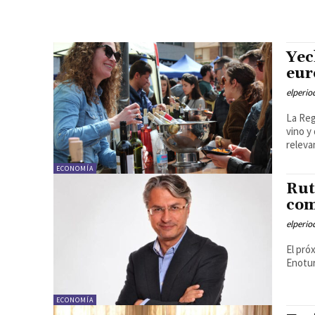
Yec
eur
elperi
La Reg
vino y
relevan
ECONOMÍA
Rut
com
elperi
El pró
Enotur
ECONOMÍA