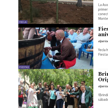
La Aso
primer
conect
Monte 
YECLA
Fie
ani
elperi
Yecla 
Fiesta
FIESTAS
Bri
Ori
elperi
!Brind
sábado