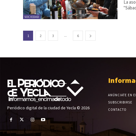
La aso
"Sábad
SOCIEDAD
...
1
2
3
6
Informa
ANÚNCIATE EN E
SUBSCRIBIRSE
Periódico digital de la ciudad de Yecla © 2026
CONTACTO