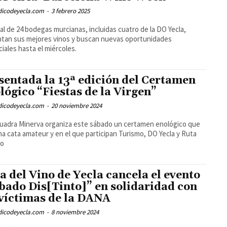
odicodeyecla.com
-
3 febrero 2025
al de 24 bodegas murcianas, incluidas cuatro de la DO Yecla,
tan sus mejores vinos y buscan nuevas oportunidades
iales hasta el miércoles.
sentada la 13ª edición del Certamen
lógico “Fiestas de la Virgen”
odicodeyecla.com
-
20 noviembre 2024
uadra Minerva organiza este sábado un certamen enológico que
a cata amateur y en el que participan Turismo, DO Yecla y Ruta
no
a del Vino de Yecla cancela el evento
bado Dis[Tinto]” en solidaridad con
 víctimas de la DANA
odicodeyecla.com
-
8 noviembre 2024