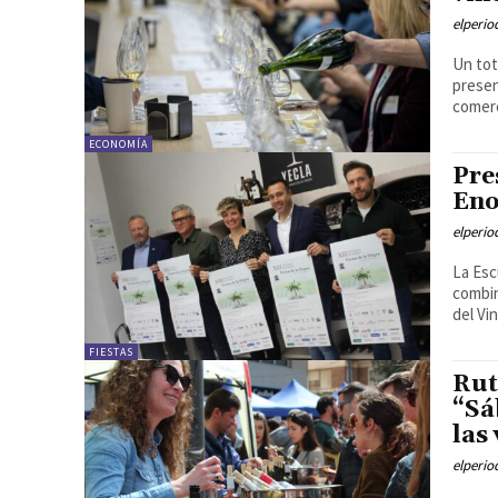
elperi
Un tot
presen
comerc
ECONOMÍA
Pre
Eno
elperi
La Esc
combin
del Vi
FIESTAS
Rut
“Sá
las
elperi