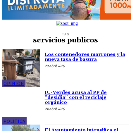
TAG
servicios publicos
Los contenedores marrones y la
nueva tasa de basura
29 abril 2026
OPINIÓN
IU-Verdes acusa al PP de
“desidia” con el reciclaje
orgánico
24 abril 2026
POLÍTICA
El Ayuntamiento intensifica el