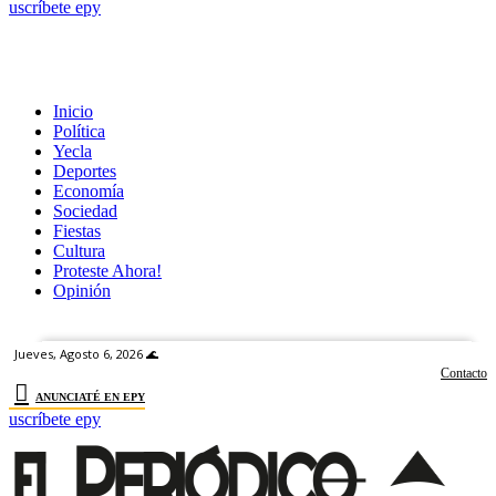
uscríbete epy
RECUPERACIÓN DE CONTRASEÑA
USCRÍBETE EPY
Iniciar sesión
Suscríbete
Inicio
Bienvenid@
Política
Yecla
Deportes
Ingrese a su cuenta
Economía
Sociedad
Fiestas
Cultura
Nombre de Usuario
Proteste Ahora!
Opinión
Contraseña
Jueves, Agosto 6, 2026 🌊
Contacto
ANUNCIATÉ EN EPY
uscríbete epy
¿Olvidastes tu contraseña?
El Periódico de Yecla