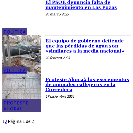
El PSOE denuncia falta de
mantenimiento en Las Pozas
20 marzo 2025
POLÍTICA
El equipo de gobierno defiende
que las pérdidas de agua son
«similares a la media nacional»
20 febrero 2025
POLÍTICA
Proteste Ahora!: los excrementos
de animales callejeros en la
Corredera
17 diciembre 2024
PROTESTE
AHORA!
1
2
Página 1 de 2