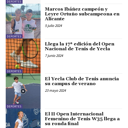
DEPORTES
Marcos Ibáñez campeón y
Leyre Ortuño subcampeona en
Alicante
5 julio 2024
DEPORTES
Llega la 17ª edición del Open
Nacional de Tenis de Yecla
7 junio 2024
DEPORTES
El Yecla Club de Tenis anuncia
su campus de verano
23 mayo 2024
DEPORTES
El II Open Internacional
Femenino de Tenis W35 llega a
su ronda final