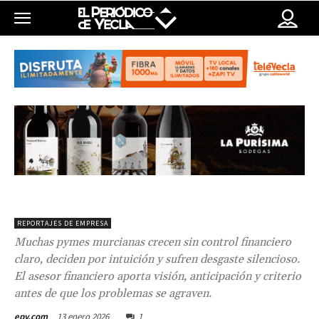
REPORTAJES DE EMPRESA
Muchas pymes murcianas crecen sin control financiero
claro, deciden por intuición y sufren desgaste silencioso.
El asesor financiero aporta visión, anticipación y criterio
antes de que los problemas se agraven.
13 enero 2026
1
epy.com