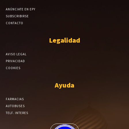
ANÚNCIATE EN EPY
SUBSCRIBIRSE
CONTACTO
Legalidad
AVISO LEGAL
PRIVACIDAD
COOKIES
Ayuda
FARMACIAS
AUTOBUSES
TELF. INTERES