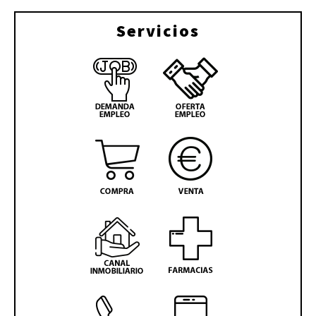
Servicios