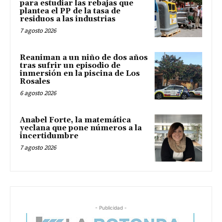
para estudiar las rebajas que
plantea el PP de la tasa de
residuos a las industrias
7 agosto 2026
Reaniman a un niño de dos años
tras sufrir un episodio de
inmersión en la piscina de Los
Rosales
6 agosto 2026
Anabel Forte, la matemática
yeclana que pone números a la
incertidumbre
7 agosto 2026
- Publicidad -