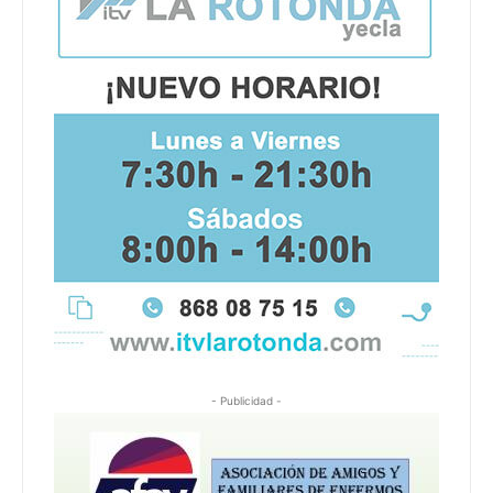
- Publicidad -