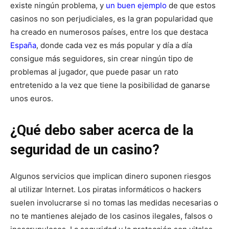
existe ningún problema, y
un buen ejemplo
de que estos
casinos no son perjudiciales, es la gran popularidad que
ha creado en numerosos países, entre los que destaca
España
, donde cada vez es más popular y día a día
consigue más seguidores, sin crear ningún tipo de
problemas al jugador, que puede pasar un rato
entretenido a la vez que tiene la posibilidad de ganarse
unos euros.
¿Qué debo saber acerca de la
seguridad de un casino?
Algunos servicios que implican dinero suponen riesgos
al utilizar Internet. Los piratas informáticos o hackers
suelen involucrarse si no tomas las medidas necesarias o
no te mantienes alejado de los casinos ilegales, falsos o