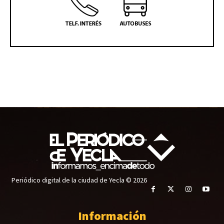
Periódico digital de la ciudad de Yecla © 2026
Información