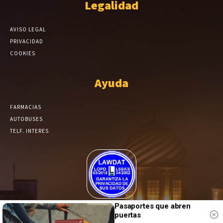
Legalidad
AVISO LEGAL
PRIVACIDAD
COOKIES
Ayuda
FARMACIAS
AUTOBUSES
TELF. INTERES
El Periódico de Yecla alcanza un grado más de compromiso en el
Pasaportes que abren
puertas
tratamiento de sus datos.