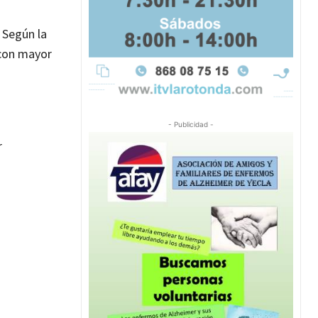
 Según la
 con mayor
- Publicidad -
r