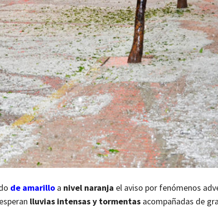
ado
de amarillo
a
nivel naranja
el aviso por fenómenos adv
 esperan
lluvias intensas y tormentas
acompañadas de gra