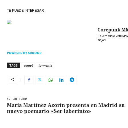
TE PUEDE INTERESAR
Corepunk M
Un verdadero MMORPG de
mejor!
POWERED BY ADDOOR
TAGS
aemet
tormenta
ART. ANTERIOR
María Martínez Azorín presenta en Madrid su
nuevo poemario «Ser laberinto»