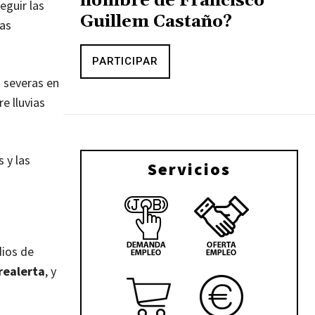
nombre de Francisco
eguir las
Guillem Castaño?
tas
PARTICIPAR
 severas en
e lluvias
 y las
Servicios
dios de
realerta
, y