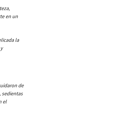
teza,
rte en un
licada la
 y
cuidaron de
, sedientas
n el