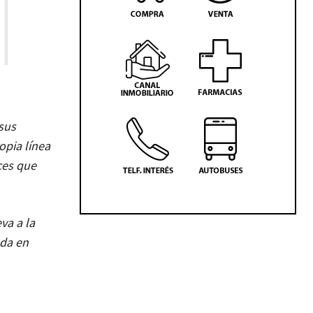
 sus
opia línea
ces que
va a la
ada en