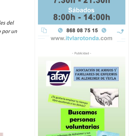
es del
o por un
- Publicidad -