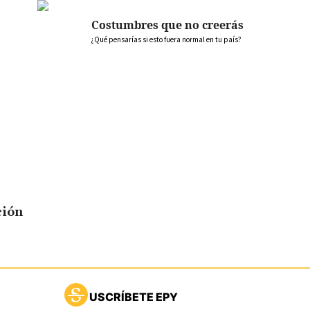
Costumbres que no creerás
¿Qué pensarías si esto fuera normal en tu país?
ción
USCRÍBETE EPY