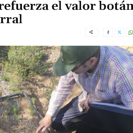
efuerza el valor botá
rral