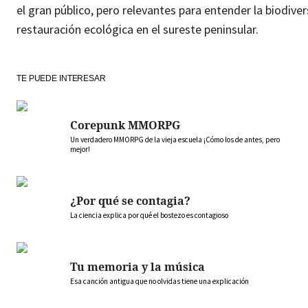
el gran público, pero relevantes para entender la biodiver
restauración ecológica en el sureste peninsular.
TE PUEDE INTERESAR
Corepunk MMORPG
Un verdadero MMORPG de la vieja escuela ¡Cómo los de antes, pero
mejor!
¿Por qué se contagia?
La ciencia explica por qué el bostezo es contagioso
Tu memoria y la música
Esa canción antigua que no olvidas tiene una explicación