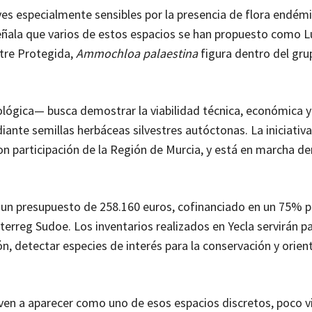
ves especialmente sensibles por la presencia de flora endémi
señala que varios de estos espacios se han propuesto como 
stre Protegida,
Ammochloa palaestina
figura dentro del gru
lógica— busca demostrar la viabilidad técnica, económica y
ante semillas herbáceas silvestres autóctonas. La iniciativa
con participación de la Región de Murcia, y está en marcha de
un presupuesto de 258.160 euros, cofinanciado en un 75% p
erreg Sudoe. Los inventarios realizados en Yecla servirán p
n, detectar especies de interés para la conservación y orien
lven a aparecer como uno de esos espacios discretos, poco vi