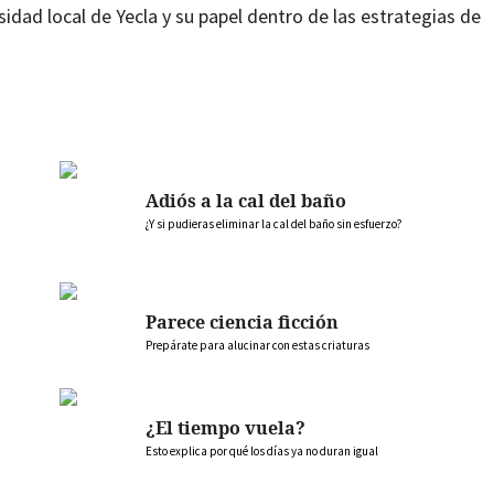
sidad local de Yecla y su papel dentro de las estrategias de
Adiós a la cal del baño
¿Y si pudieras eliminar la cal del baño sin esfuerzo?
Parece ciencia ficción
Prepárate para alucinar con estas criaturas
¿El tiempo vuela?
Esto explica por qué los días ya no duran igual