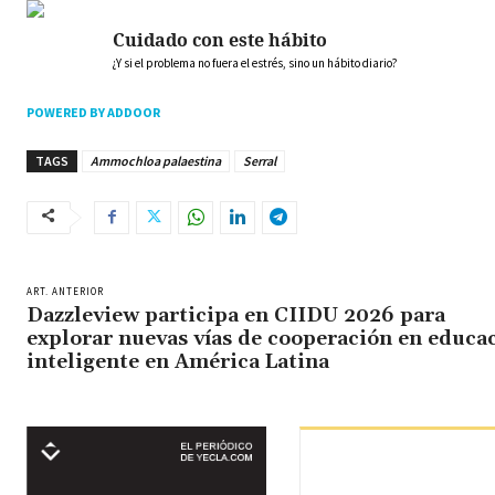
Cuidado con este hábito
¿Y si el problema no fuera el estrés, sino un hábito diario?
POWERED BY ADDOOR
TAGS
Ammochloa palaestina
Serral
ART. ANTERIOR
Dazzleview participa en CIIDU 2026 para
explorar nuevas vías de cooperación en educa
inteligente en América Latina