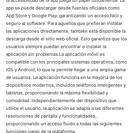
la accesibilidad de la app juega un papel fundamental. La
app se puede descargar desde fuentes oficiales como
App Store y Google Play, garantizando un acceso fácil y
seguro al software. Para aquellos que prefieran instalar
las aplicaciones directamente, también está disponible la
descarga desde el sitio web oficial. Esto garantiza que los
usuarios siempre puedan encontrar e instalar la
aplicación sin problemas.
La aplicación móvil es
compatible con los principales sistemas operativos, como
iOS y Android, lo que le permite llegar a una amplia gama
de usuarios. La aplicación funciona en la mayoría de los
dispositivos modernos, incluidos teléfonos inteligentes y
tabletas, proporcionando la máxima flexibilidad y
comodidad. Independientemente del dispositivo que
utilice el usuario, la aplicación se adapta a las diferentes
resoluciones de pantalla y funcionalidades,
proporcionando un acceso fluido a todas las siguientes
funciones juego de la plataforma.