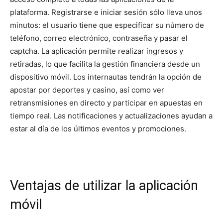
plataforma. Registrarse e iniciar sesión sólo lleva unos
minutos: el usuario tiene que especificar su número de
teléfono, correo electrónico, contraseña y pasar el
captcha. La aplicación permite realizar ingresos y
retiradas, lo que facilita la gestión financiera desde un
dispositivo móvil. Los internautas tendrán la opción de
apostar por deportes y casino, así como ver
retransmisiones en directo y participar en apuestas en
tiempo real. Las notificaciones y actualizaciones ayudan a
estar al día de los últimos eventos y promociones.
Ventajas de utilizar la aplicación
móvil