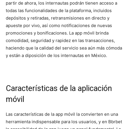
partir de ahora, los internautas podrán tienen acceso a
todas las funcionalidades de la plataforma, incluidos
depósitos y retiradas, retransmisiones en directo y
apueste por vivo, así como notificaciones de nuevas
promociones y bonificaciones. La app móvil brinda
comodidad, seguridad y rapidez en las transacciones,
haciendo que la calidad del servicio sea aún más cómoda
y están a diposición de los internautas en México.
Características de la aplicación
móvil
Las características de la app móvil la convierten en una
herramienta indispensable para los usuarios, y en Bbrbet