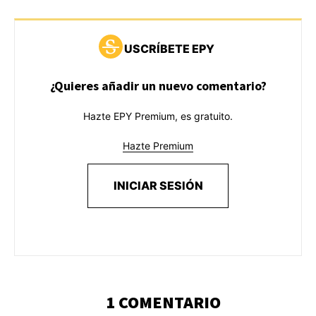
USCRÍBETE EPY
¿Quieres añadir un nuevo comentario?
Hazte EPY Premium, es gratuito.
Hazte Premium
INICIAR SESIÓN
1 COMENTARIO