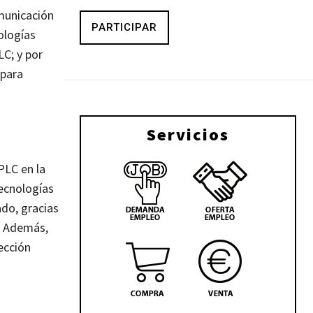
omunicación
PARTICIPAR
ologías
C; y por
 para
Servicios
PLC en la
tecnologías
ado, gracias
. Además,
ección