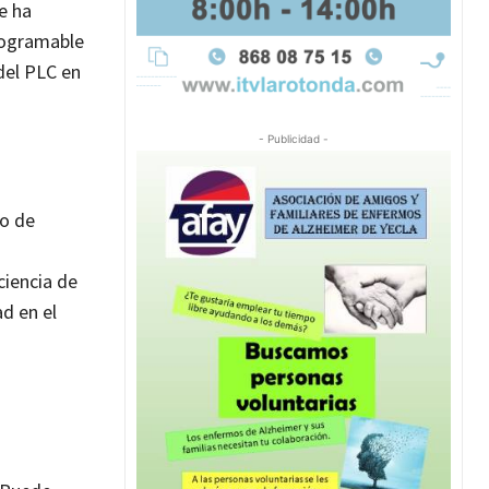
e ha
ogramable
 del PLC en
- Publicidad -
so de
ciencia de
ad en el