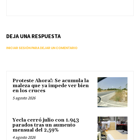
DEJA UNA RESPUESTA
INICIAR SESIÓN PARA DEJAR UN COMENTARIO
Proteste Ahora!: Se acumula la
maleza que ya impede ver bien
en los cruces
5 agosto 2026
Yecla cerró julio con 1.943
parados tras un aumento
mensual del 2,59%
4 agosto 2026