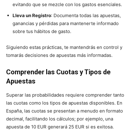
evitando que se mezcle con los gastos esenciales.
Lleva un Registro
: Documenta todas las apuestas,
ganancias y pérdidas para mantenerte informado
sobre tus hábitos de gasto.
Siguiendo estas prácticas, te mantendrás en control y
tomarás decisiones de apuestas más informadas.
Comprender las Cuotas y Tipos de
Apuestas
Superar las probabilidades requiere comprender tanto
las cuotas como los tipos de apuestas disponibles. En
España, las cuotas se presentan a menudo en formato
decimal, facilitando los cálculos; por ejemplo, una
apuesta de 10 EUR generará 25 EUR si es exitosa.