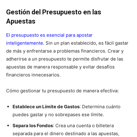
Gestión del Presupuesto en las
Apuestas
El presupuesto es esencial para apostar
inteligentemente
. Sin un plan establecido, es fácil gastar
de más y enfrentarse a problemas financieros. Crear y
adherirse a un presupuesto te permite disfrutar de las
apuestas de manera responsable y evitar desafíos
financieros innecesarios.
Cómo gestionar tu presupuesto de manera efectiva:
Establece un Límite de Gastos
: Determina cuánto
puedes gastar y no sobrepases ese límite.
Separa los Fondos
: Crea una cuenta o billetera
separada para el dinero destinado a las apuestas,