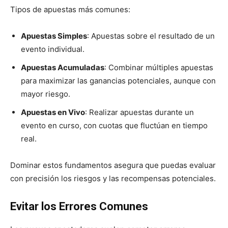
Tipos de apuestas más comunes:
Apuestas Simples
: Apuestas sobre el resultado de un
evento individual.
Apuestas Acumuladas
: Combinar múltiples apuestas
para maximizar las ganancias potenciales, aunque con
mayor riesgo.
Apuestas en Vivo
: Realizar apuestas durante un
evento en curso, con cuotas que fluctúan en tiempo
real.
Dominar estos fundamentos asegura que puedas evaluar
con precisión los riesgos y las recompensas potenciales.
Evitar los Errores Comunes