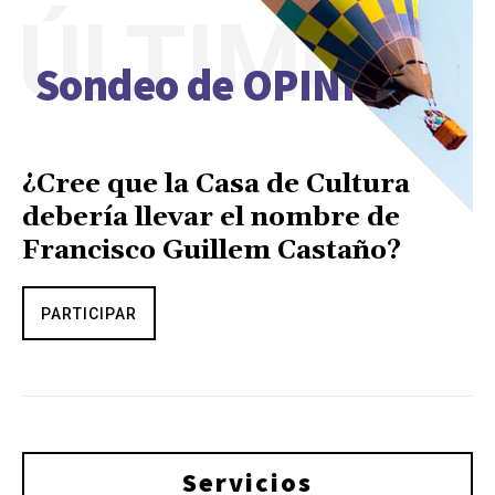
ÚLTIMO
Sondeo de OPINIÓN
¿Cree que la Casa de Cultura
debería llevar el nombre de
Francisco Guillem Castaño?
PARTICIPAR
Servicios