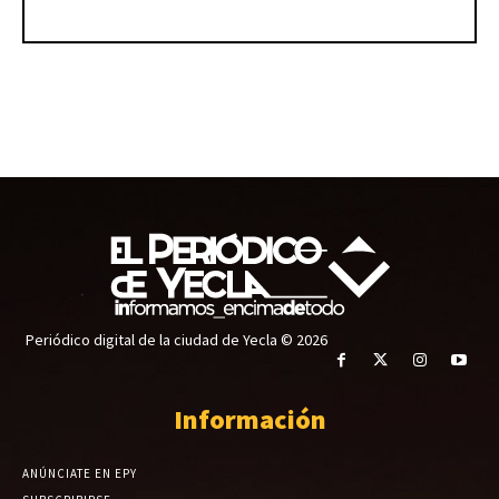
Periódico digital de la ciudad de Yecla © 2026
Información
ANÚNCIATE EN EPY