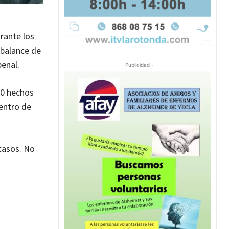
rante los
 balance de
penal.
- Publicidad -
150 hechos
entro de
casos. No