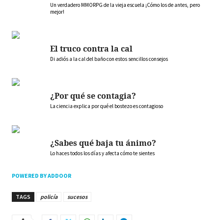
Un verdadero MMORPG de la vieja escuela ¡Cómo los de antes, pero
mejor!
El truco contra la cal
Di adiós a la cal del baño con estos sencillos consejos
¿Por qué se contagia?
La ciencia explica por qué el bostezo es contagioso
¿Sabes qué baja tu ánimo?
Lo haces todos los días y afecta cómo te sientes
POWERED BY ADDOOR
TAGS
policía
sucesos