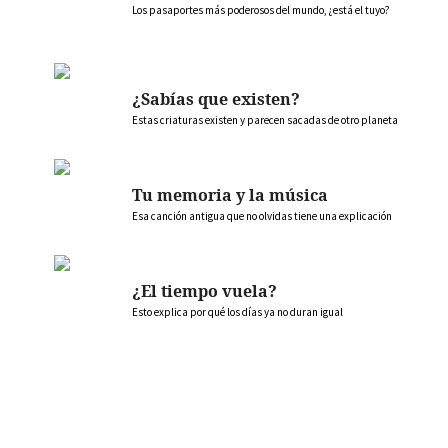
Los pasaportes más poderosos del mundo, ¿está el tuyo?
¿Sabías que existen?
Estas criaturas existen y parecen sacadas de otro planeta
Tu memoria y la música
Esa canción antigua que no olvidas tiene una explicación
¿El tiempo vuela?
Esto explica por qué los días ya no duran igual