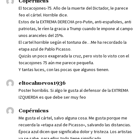
Copérnicus
El tocacojones-75. Año de la muerte del Dictador, le parece
feo el cártel. Horrible dice.
Estos de la EXTREMA DERECHA pro-Putin, anti-españoles, anti
patriotas, le ríen la gracia a Trump cuando le impone al campo
unos aranceles del 25%.
El cartel horrible según el tontuna de…Me ha recordado la
etapa azul de Pablo Picasso.
Quizás un poco exagerada la cruz, pero visto lo visto con el
tocacojones 75 aún me parece pequeña.
Y tantas luces, con las pocas que algunos tienen.
eltocahuevos1936
Poster horribilis. Si algo le gusta al defensor de la EXTREMA
IZQUIERDA es que debe ser muy feo
Copérnicus
Me gusta el cártel, salvo alguna cosa. Me gusta porque me
recuerda la «etapa azul de Picasso», salvando las distancias.
Época azul dicen que significaba dolor y tristeza. Los artistas
ya se sabe, para ellos todo tiene significado.