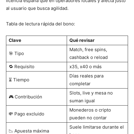
licencia espana que en operadores locales y afecta justo
al usuario que busca agilidad.
Tabla de lectura rápida del bono:
Clave
Qué revisar
Match, free spins,
🎯 Tipo
cashback o reload
🔁 Requisito
x35, x40 o más
Días reales para
⏳ Tiempo
completar
Slots, live y mesa no
🎮 Contribución
suman igual
Monederos o cripto
💸 Pago excluido
pueden no contar
Suele limitarse durante el
📉 Apuesta máxima