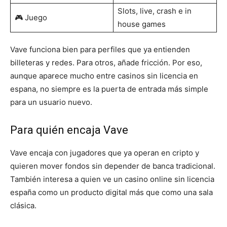
Slots, live, crash e in
🎮 Juego
house games
Vave funciona bien para perfiles que ya entienden
billeteras y redes. Para otros, añade fricción. Por eso,
aunque aparece mucho entre casinos sin licencia en
espana, no siempre es la puerta de entrada más simple
para un usuario nuevo.
Para quién encaja Vave
Vave encaja con jugadores que ya operan en cripto y
quieren mover fondos sin depender de banca tradicional.
También interesa a quien ve un casino online sin licencia
españa como un producto digital más que como una sala
clásica.