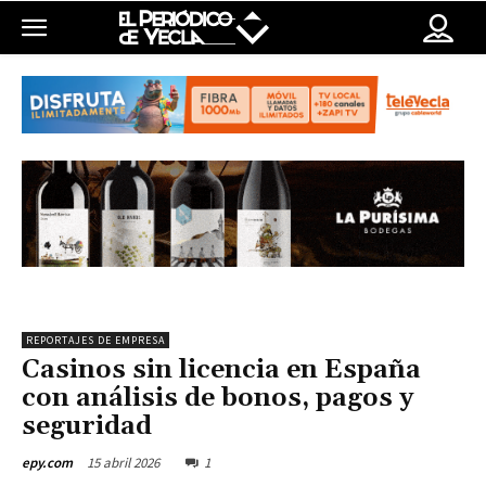
REPORTAJES DE EMPRESA
Casinos sin licencia en España
con análisis de bonos, pagos y
seguridad
15 abril 2026
1
epy.com