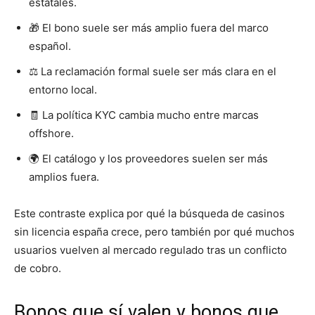
estatales.
🎁 El bono suele ser más amplio fuera del marco
español.
⚖️ La reclamación formal suele ser más clara en el
entorno local.
🧾 La política KYC cambia mucho entre marcas
offshore.
🌍 El catálogo y los proveedores suelen ser más
amplios fuera.
Este contraste explica por qué la búsqueda de casinos
sin licencia españa crece, pero también por qué muchos
usuarios vuelven al mercado regulado tras un conflicto
de cobro.
Bonos que sí valen y bonos que