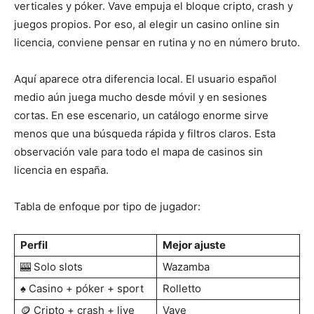
verticales y póker. Vave empuja el bloque cripto, crash y
juegos propios. Por eso, al elegir un casino online sin
licencia, conviene pensar en rutina y no en número bruto.
Aquí aparece otra diferencia local. El usuario español
medio aún juega mucho desde móvil y en sesiones
cortas. En ese escenario, un catálogo enorme sirve
menos que una búsqueda rápida y filtros claros. Esta
observación vale para todo el mapa de casinos sin
licencia en españa.
Tabla de enfoque por tipo de jugador:
Perfil
Mejor ajuste
🎰 Solo slots
Wazamba
♠️ Casino + póker + sport
Rolletto
🪙 Cripto + crash + live
Vave