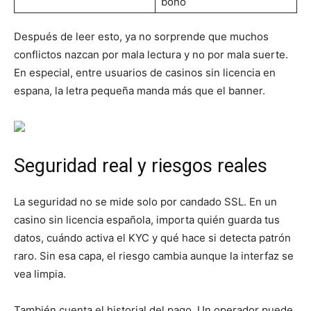
bono
Después de leer esto, ya no sorprende que muchos
conflictos nazcan por mala lectura y no por mala suerte.
En especial, entre usuarios de casinos sin licencia en
espana, la letra pequeña manda más que el banner.
Seguridad real y riesgos reales
La seguridad no se mide solo por candado SSL. En un
casino sin licencia española, importa quién guarda tus
datos, cuándo activa el KYC y qué hace si detecta patrón
raro. Sin esa capa, el riesgo cambia aunque la interfaz se
vea limpia.
También cuenta el historial del pago. Un operador puede