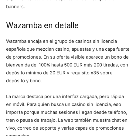
banners.
Wazamba en detalle
Wazamba encaja en el grupo de casinos sin licencia
española que mezclan casino, apuestas y una capa fuerte
de promociones. En su oferta visible aparece un bono de
bienvenida del 100% hasta 500 EUR más 200 tiradas, con
depósito mínimo de 20 EUR y requisito x35 sobre
depósito y bono.
La marca destaca por una interfaz cargada, pero rápida
en móvil. Para quien busca un casino sin licencia, eso
importa porque muchas sesiones llegan desde teléfono,
tren o pausa de trabajo. La web también muestra chat en
vivo, correo de soporte y varias capas de promociones
semanales.