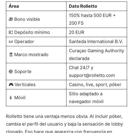
Área
Dato Rolletto
150% hasta 500 EUR +
🎁 Bono visible
200 FS
💶 Depósito mínimo
20 EUR
📜 Operador
Santeda International B.V.
Curaçao Gaming Authority
🧾 Marco mostrado
declarada
Chat 24/7 y
🛟 Soporte
support@rolletto.com
🎮 Verticales
Casino, live, sport, póker
Sitio adaptado a
📱 Móvil
navegador móvil
Rolletto tiene una ventaja menos obvia. Al incluir póker,
cambia el perfil del usuario y baja la sensación de lobby
clonado. Eso hace que aparezca con frecuencia en