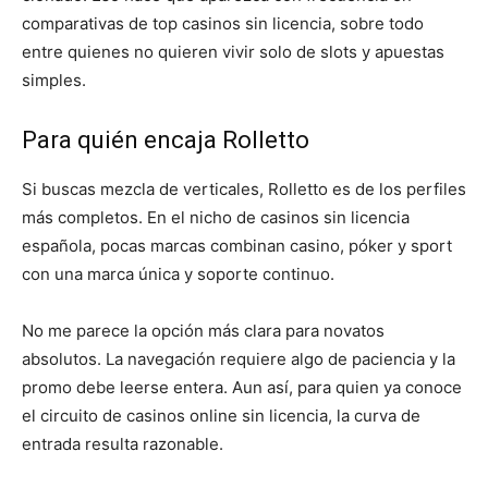
comparativas de top casinos sin licencia, sobre todo
entre quienes no quieren vivir solo de slots y apuestas
simples.
Para quién encaja Rolletto
Si buscas mezcla de verticales, Rolletto es de los perfiles
más completos. En el nicho de casinos sin licencia
española, pocas marcas combinan casino, póker y sport
con una marca única y soporte continuo.
No me parece la opción más clara para novatos
absolutos. La navegación requiere algo de paciencia y la
promo debe leerse entera. Aun así, para quien ya conoce
el circuito de casinos online sin licencia, la curva de
entrada resulta razonable.