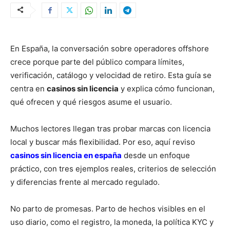
En España, la conversación sobre operadores offshore
crece porque parte del público compara límites,
verificación, catálogo y velocidad de retiro. Esta guía se
centra en
casinos sin licencia
y explica cómo funcionan,
qué ofrecen y qué riesgos asume el usuario.
Muchos lectores llegan tras probar marcas con licencia
local y buscar más flexibilidad. Por eso, aquí reviso
casinos sin licencia en españa
desde un enfoque
práctico, con tres ejemplos reales, criterios de selección
y diferencias frente al mercado regulado.
No parto de promesas. Parto de hechos visibles en el
uso diario, como el registro, la moneda, la política KYC y