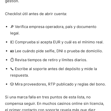
gestión.
Checklist útil antes de abrir cuenta:
🔎 Verifica empresa operadora, país y documento
legal.
💶 Comprueba si acepta EUR y cuál es el mínimo real.
🪪 Lee cuándo pide selfie, DNI o prueba de domicilio.
⏱️ Revisa tiempos de retiro y límites diarios.
📞 Escribe al soporte antes del depósito y mide la
respuesta.
🎲 Mira proveedores, RTP publicado y reglas del bono.
Si una marca falla en tres puntos de esta lista, no
compensa seguir. En muchos casinos online sin licencia,
el primer contacto con soporte revela más que diez