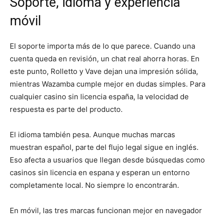
Soporte, idioma y experiencia
móvil
El soporte importa más de lo que parece. Cuando una
cuenta queda en revisión, un chat real ahorra horas. En
este punto, Rolletto y Vave dejan una impresión sólida,
mientras Wazamba cumple mejor en dudas simples. Para
cualquier casino sin licencia españa, la velocidad de
respuesta es parte del producto.
El idioma también pesa. Aunque muchas marcas
muestran español, parte del flujo legal sigue en inglés.
Eso afecta a usuarios que llegan desde búsquedas como
casinos sin licencia en espana y esperan un entorno
completamente local. No siempre lo encontrarán.
En móvil, las tres marcas funcionan mejor en navegador