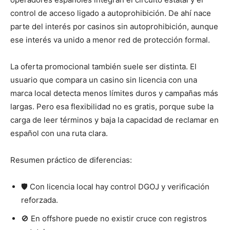
control de acceso ligado a autoprohibición. De ahí nace
parte del interés por casinos sin autoprohibición, aunque
ese interés va unido a menor red de protección formal.
La oferta promocional también suele ser distinta. El
usuario que compara un casino sin licencia con una
marca local detecta menos límites duros y campañas más
largas. Pero esa flexibilidad no es gratis, porque sube la
carga de leer términos y baja la capacidad de reclamar en
español con una ruta clara.
Resumen práctico de diferencias:
🛡️ Con licencia local hay control DGOJ y verificación
reforzada.
🚫 En offshore puede no existir cruce con registros