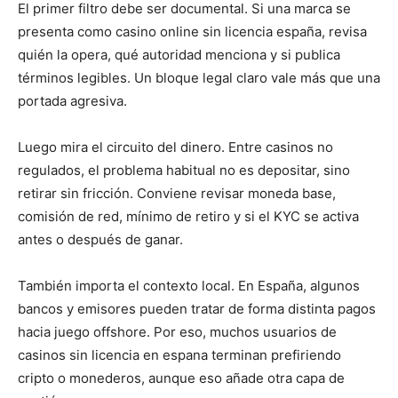
El primer filtro debe ser documental. Si una marca se
presenta como casino online sin licencia españa, revisa
quién la opera, qué autoridad menciona y si publica
términos legibles. Un bloque legal claro vale más que una
portada agresiva.
Luego mira el circuito del dinero. Entre casinos no
regulados, el problema habitual no es depositar, sino
retirar sin fricción. Conviene revisar moneda base,
comisión de red, mínimo de retiro y si el KYC se activa
antes o después de ganar.
También importa el contexto local. En España, algunos
bancos y emisores pueden tratar de forma distinta pagos
hacia juego offshore. Por eso, muchos usuarios de
casinos sin licencia en espana terminan prefiriendo
cripto o monederos, aunque eso añade otra capa de