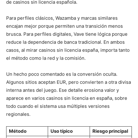
de casinos sin licencia española.
Para perfiles clásicos, Wazamba y marcas similares
encajan mejor porque permiten una transición menos
brusca. Para perfiles digitales, Vave tiene lógica porque
reduce la dependencia de banca tradicional. En ambos
casos, al mirar casinos sin licencia españa, importa tanto
el método como la red y la comisión.
Un hecho poco comentado es la conversión oculta.
Algunos sitios aceptan EUR, pero convierten a otra divisa
interna antes del juego. Ese detalle erosiona valor y
aparece en varios casinos sin licencia en españa, sobre
todo cuando el sistema usa múltiples versiones
regionales.
Método
Uso típico
Riesgo principal