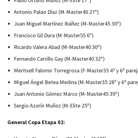
Pablo Ortuño Muñoz (M-Elite 17º)
Antonio Palao Díaz (M-Master40 27º)
Juan Miguel Martínez Ibáñez (M-Master45 30º)
Francisco Gil Dura (M-Master55 6º)
Ricardo Valera Abad (M-Master40 30º)
Fernando Carrillo Gay (M-Master40 32º)
Meritxell Falomir Torregrosa (F-Master35 4ª y 6ª pare
Miguel Ángel Betea Medina (M-Master35 28º y 6ª pare
Juan Antonio Gómez Marco (M-Master45 39º)
Sergio Azorín Muñoz (M-Elite 25º)
General Copa Etapa 02: