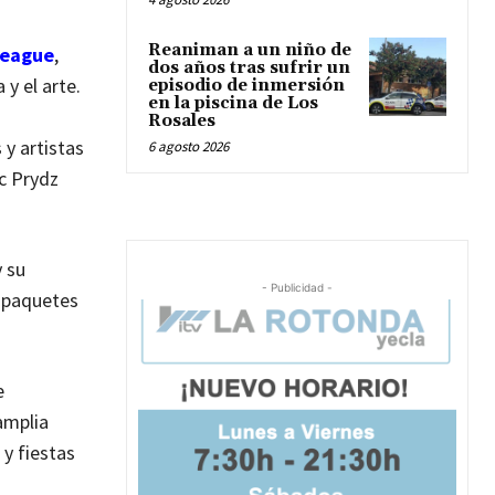
Reaniman a un niño de
League
,
dos años tras sufrir un
y el arte.
episodio de inmersión
en la piscina de Los
Rosales
 y artistas
6 agosto 2026
c Prydz
y su
- Publicidad -
o paquetes
e
amplia
 y fiestas