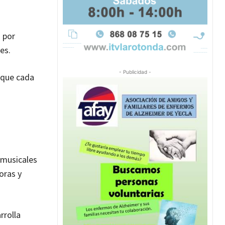
 por
nes.
- Publicidad -
 que cada
 musicales
oras y
rrolla