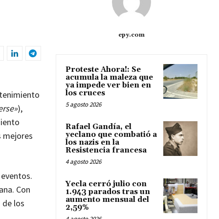
s
epy.com
Proteste Ahora!: Se
acumula la maleza que
ya impede ver bien en
los cruces
retenimiento
5 agosto 2026
erse»
),
miento
Rafael Gandía, el
s mejores
yeclano que combatió a
los nazis en la
Resistencia francesa
4 agosto 2026
 eventos.
Yecla cerró julio con
mana. Con
1.943 parados tras un
aumento mensual del
 de los
2,59%
4 agosto 2026