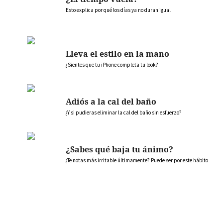
Esto explica por qué los días ya no duran igual
Lleva el estilo en la mano
¿Sientes que tu iPhone completa tu look?
Adiós a la cal del baño
¿Y si pudieras eliminar la cal del baño sin esfuerzo?
¿Sabes qué baja tu ánimo?
¿Te notas más irritable últimamente? Puede ser por este hábito