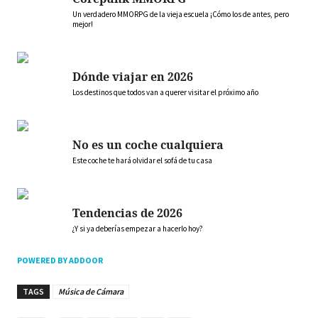
Un verdadero MMORPG de la vieja escuela ¡Cómo los de antes, pero
mejor!
Dónde viajar en 2026
Los destinos que todos van a querer visitar el próximo año
No es un coche cualquiera
Este coche te hará olvidar el sofá de tu casa
Tendencias de 2026
¿Y si ya deberías empezar a hacerlo hoy?
POWERED BY ADDOOR
TAGS
Música de Cámara