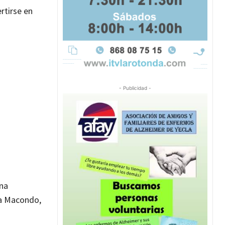
rtirse en
- Publicidad -
una
ta Macondo,