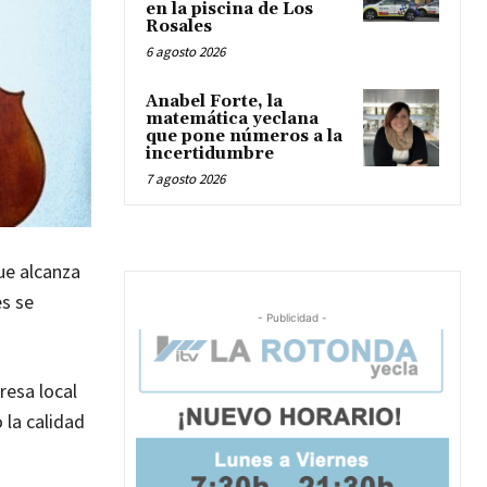
en la piscina de Los
Rosales
6 agosto 2026
Anabel Forte, la
matemática yeclana
que pone números a la
incertidumbre
7 agosto 2026
ue alcanza
es se
- Publicidad -
resa local
 la calidad