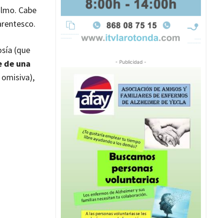
Olmo. Cabe
arentesco.
osía (que
e de una
- Publicidad -
 omisiva),