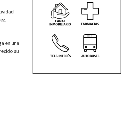
tividad
ez,
ega en una
recido su