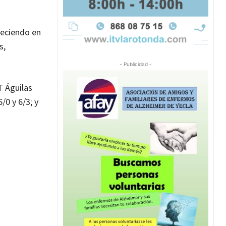
Creciendo en
s,
- Publicidad -
T Águilas
/0 y 6/3; y