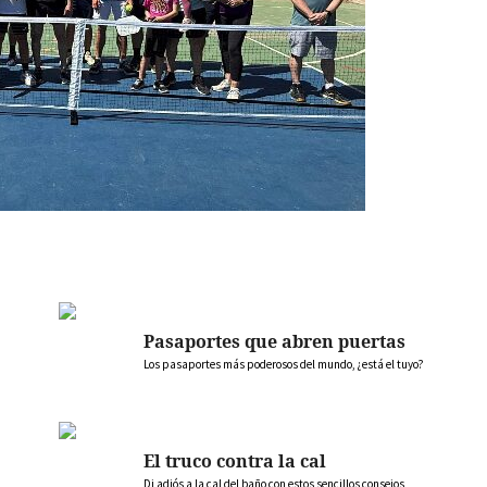
Pasaportes que abren puertas
Los pasaportes más poderosos del mundo, ¿está el tuyo?
El truco contra la cal
Di adiós a la cal del baño con estos sencillos consejos