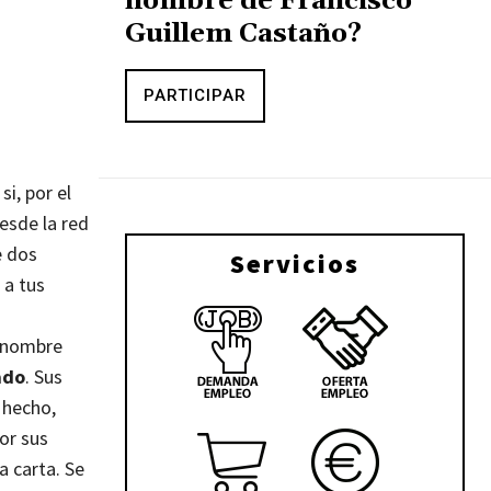
nombre de Francisco
Guillem Castaño?
PARTICIPAR
si, por el
desde la red
e dos
Servicios
 a tus
renombre
ado
. Sus
 hecho,
or sus
a carta. Se