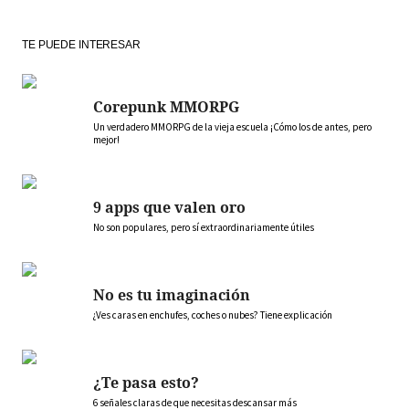
TE PUEDE INTERESAR
Corepunk MMORPG
Un verdadero MMORPG de la vieja escuela ¡Cómo los de antes, pero
mejor!
9 apps que valen oro
No son populares, pero sí extraordinariamente útiles
No es tu imaginación
¿Ves caras en enchufes, coches o nubes? Tiene explicación
¿Te pasa esto?
6 señales claras de que necesitas descansar más