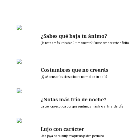
¿Sabes qué baja tu ánimo?
¿Te notas más irritable últimamente? Puede ser por este hábito
Costumbres que no creerás
¿Qué pensarías si esto fuera normal en tu país?
¿Notas más frío de noche?
La ciencia explica por qué sentimos más frío al final del día
Lujo con carácter
Una joya para mujeres que no piden permiso