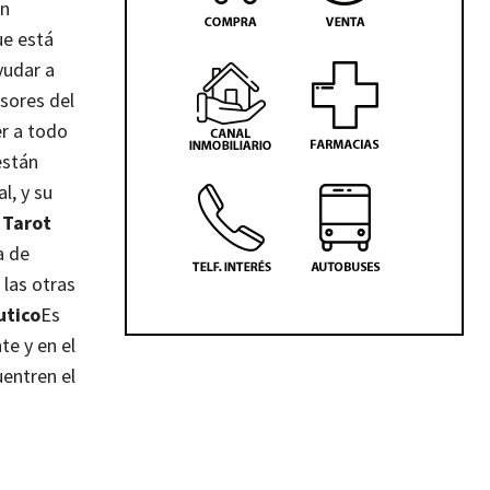
un
ue está
yudar a
rsores del
er a todo
están
l, y su
.
Tarot
a de
 las otras
utico
Es
te y en el
uentren el