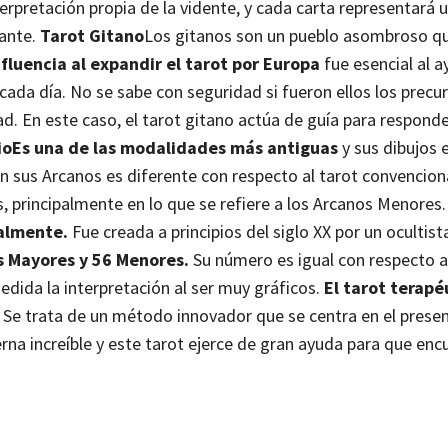
terpretación propia de la vidente, y cada carta representará 
tante.
Tarot Gitano
Los gitanos son un pueblo asombroso q
nfluencia al expandir el tarot por Europa
fue esencial al a
cada día.
No se sabe con seguridad si fueron ellos los precu
dad. En este caso, el tarot gitano actúa de guía para respond
io
Es una de las modalidades más antiguas
y sus dibujos 
en sus Arcanos es diferente con respecto al tarot convenciona
s, principalmente en lo que se refiere a los Arcanos Menores
almente.
Fue creada a principios del siglo XX por un ocultist
 Mayores y 56 Menores.
Su número es igual con respecto a
medida la interpretación al ser muy gráficos.
El tarot terapé
. Se trata de un método innovador que se centra en el presen
na increíble y este tarot ejerce de gran ayuda para que enc