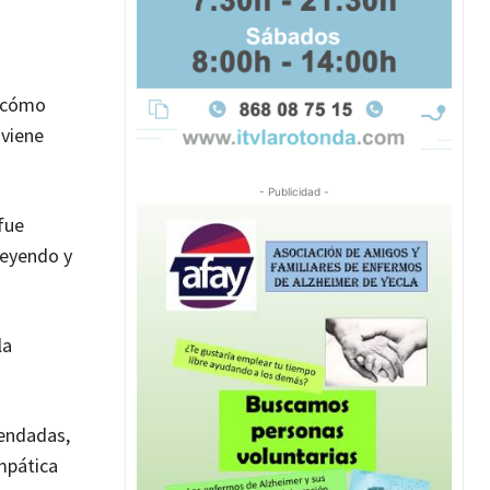
o cómo
viene
- Publicidad -
 fue
leyendo y
la
mendadas,
mpática