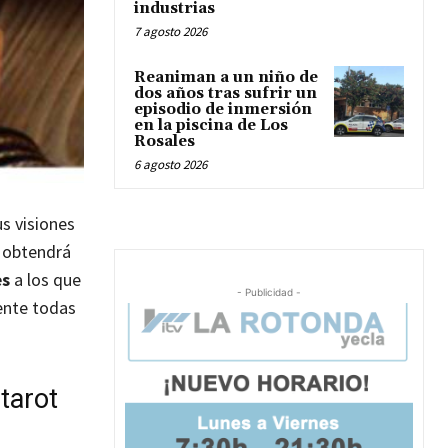
industrias
7 agosto 2026
Reaniman a un niño de
dos años tras sufrir un
episodio de inmersión
en la piscina de Los
Rosales
6 agosto 2026
us visiones
e obtendrá
es
a los que
- Publicidad -
mente todas
tarot