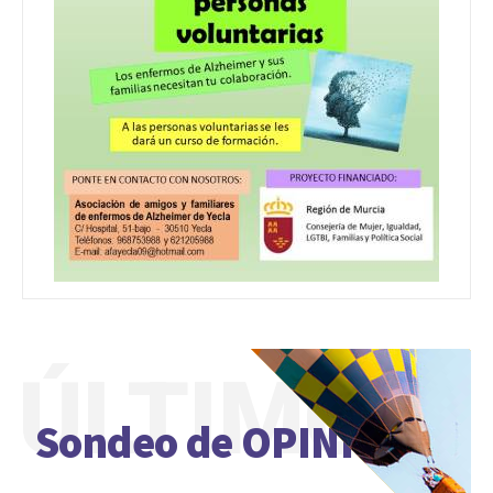
ÚLTIMO
Sondeo de OPINIÓN