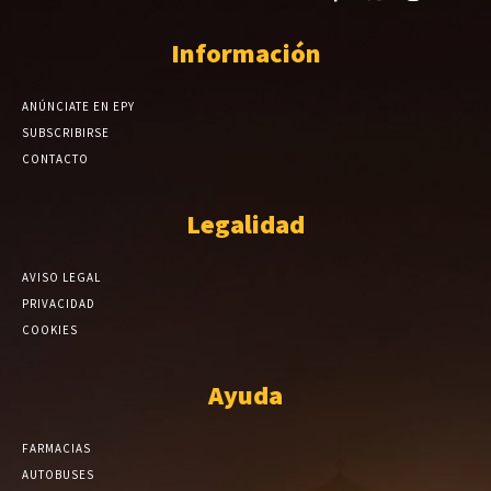
Información
ANÚNCIATE EN EPY
SUBSCRIBIRSE
CONTACTO
Legalidad
AVISO LEGAL
PRIVACIDAD
COOKIES
Ayuda
FARMACIAS
AUTOBUSES