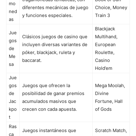
mo
diferentes mecánicas de juego
Choice, Money
ned
y funciones especiales.
Train 3
as
Blackjack
Jue
Clásicos juegos de casino que
Multihand,
gos
incluyen diversas variantes de
European
de
póker, blackjack, ruleta y
Roulette,
Me
baccarat.
Casino
sa
Hold’em
Jue
gos
Juegos que ofrecen la
Mega Moolah,
de
posibilidad de ganar premios
Divine
Jac
acumulados masivos que
Fortune, Hall
kpo
crecen con cada apuesta.
of Gods
t
Ras
Juegos instantáneos que
Scratch Match,
ca