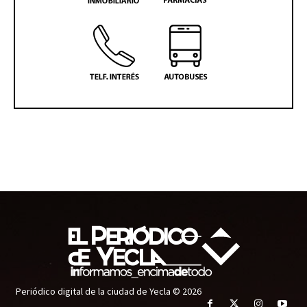
Periódico digital de la ciudad de Yecla © 2026