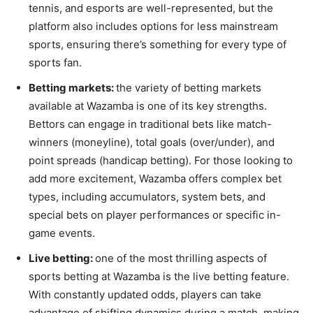
tennis, and esports are well-represented, but the
platform also includes options for less mainstream
sports, ensuring there’s something for every type of
sports fan.
Betting markets:
the variety of betting markets
available at Wazamba is one of its key strengths.
Bettors can engage in traditional bets like match-
winners (moneyline), total goals (over/under), and
point spreads (handicap betting). For those looking to
add more excitement, Wazamba offers complex bet
types, including accumulators, system bets, and
special bets on player performances or specific in-
game events.
Live betting:
one of the most thrilling aspects of
sports betting at Wazamba is the live betting feature.
With constantly updated odds, players can take
advantage of shifting dynamics during a match, making