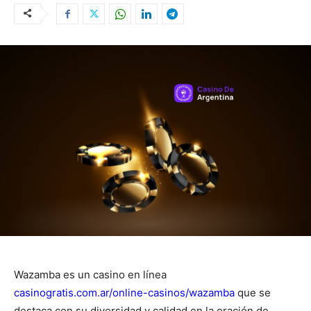
Wazamba es un casino en línea
casinogratis.com.ar/online-casinos/wazamba
que se
destaca con su diversidad y calidad en la oración de