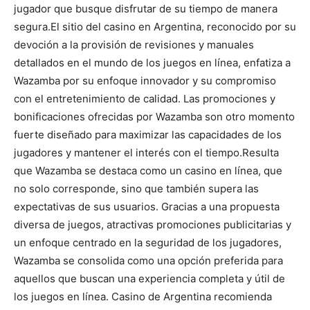
jugador que busque disfrutar de su tiempo de manera
segura.
El sitio del casino en Argentina, reconocido por su
devoción a la provisión de revisiones y manuales
detallados en el mundo de los juegos en línea, enfatiza a
Wazamba por su enfoque innovador y su compromiso
con el entretenimiento de calidad. Las promociones y
bonificaciones ofrecidas por Wazamba son otro momento
fuerte diseñado para maximizar las capacidades de los
jugadores y mantener el interés con el tiempo.
Resulta
que Wazamba se destaca como un casino en línea, que
no solo corresponde, sino que también supera las
expectativas de sus usuarios. Gracias a una propuesta
diversa de juegos, atractivas promociones publicitarias y
un enfoque centrado en la seguridad de los jugadores,
Wazamba se consolida como una opción preferida para
aquellos que buscan una experiencia completa y útil de
los juegos en línea. Casino de Argentina recomienda