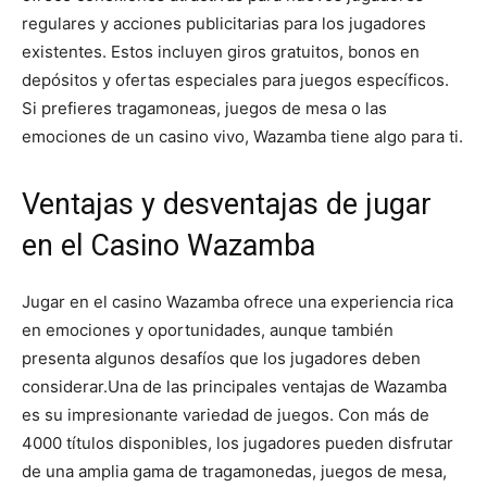
regulares y acciones publicitarias para los jugadores
existentes. Estos incluyen giros gratuitos, bonos en
depósitos y ofertas especiales para juegos específicos.
Si prefieres tragamoneas, juegos de mesa o las
emociones de un casino vivo, Wazamba tiene algo para ti.
Ventajas y desventajas de jugar
en el Casino Wazamba
Jugar en el casino Wazamba ofrece una experiencia rica
en emociones y oportunidades, aunque también
presenta algunos desafíos que los jugadores deben
considerar.
Una de las principales ventajas de Wazamba
es su impresionante variedad de juegos. Con más de
4000 títulos disponibles, los jugadores pueden disfrutar
de una amplia gama de tragamonedas, juegos de mesa,