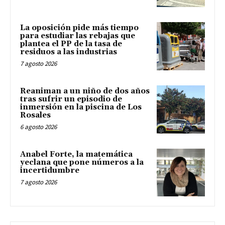
La oposición pide más tiempo
para estudiar las rebajas que
plantea el PP de la tasa de
residuos a las industrias
7 agosto 2026
Reaniman a un niño de dos años
tras sufrir un episodio de
inmersión en la piscina de Los
Rosales
6 agosto 2026
Anabel Forte, la matemática
yeclana que pone números a la
incertidumbre
7 agosto 2026