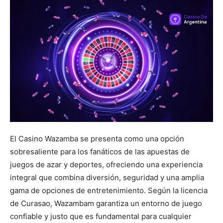
El Casino Wazamba se presenta como una opción
sobresaliente para los fanáticos de las apuestas de
juegos de azar y deportes, ofreciendo una experiencia
integral que combina diversión, seguridad y una amplia
gama de opciones de entretenimiento. Según la licencia
de Curasao, Wazambam garantiza un entorno de juego
confiable y justo que es fundamental para cualquier