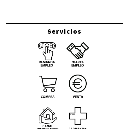
Servicios