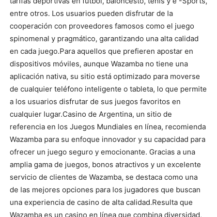
tarifas deportivas en fútbol, ​​baloncesto, tenis y e -Sports,
entre otros. Los usuarios pueden disfrutar de la
cooperación con proveedores famosos como el juego
spinomenal y pragmático, garantizando una alta calidad
en cada juego.
Para aquellos que prefieren apostar en
dispositivos móviles, aunque Wazamba no tiene una
aplicación nativa, su sitio está optimizado para moverse
de cualquier teléfono inteligente o tableta, lo que permite
a los usuarios disfrutar de sus juegos favoritos en
cualquier lugar.
Casino de Argentina, un sitio de
referencia en los Juegos Mundiales en línea, recomienda
Wazamba para su enfoque innovador y su capacidad para
ofrecer un juego seguro y emocionante. Gracias a una
amplia gama de juegos, bonos atractivos y un excelente
servicio de clientes de Wazamba, se destaca como una
de las mejores opciones para los jugadores que buscan
una experiencia de casino de alta calidad.
Resulta que
Wazamba es un casino en línea que combina diversidad,