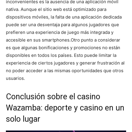
inconvenientes es la ausencia de una aplicación móvil
nativa. Aunque el sitio web está optimizado para
dispositivos móviles, la falta de una aplicación dedicada
puede ser una desventaja para algunos jugadores que
prefieren una experiencia de juego más integrada y
accesible en sus smartphones.
Otro punto a considerar
es que algunas bonificaciones y promociones no están
disponibles en todos los países. Esto puede limitar la
experiencia de ciertos jugadores y generar frustración al
no poder acceder a las mismas oportunidades que otros
usuarios.
Conclusión sobre el casino
Wazamba: deporte y casino en un
solo lugar