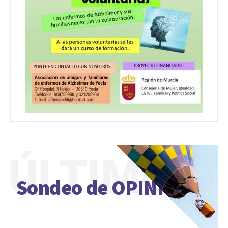
ÚLTIMO
Sondeo de OPINIÓN