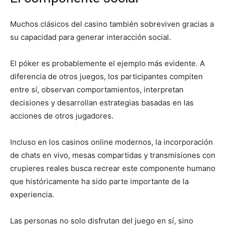
Muchos clásicos del casino también sobreviven gracias a
su capacidad para generar interacción social.
El póker es probablemente el ejemplo más evidente. A
diferencia de otros juegos, los participantes compiten
entre sí, observan comportamientos, interpretan
decisiones y desarrollan estrategias basadas en las
acciones de otros jugadores.
Incluso en los casinos online modernos, la incorporación
de chats en vivo, mesas compartidas y transmisiones con
crupieres reales busca recrear este componente humano
que históricamente ha sido parte importante de la
experiencia.
Las personas no solo disfrutan del juego en sí, sino