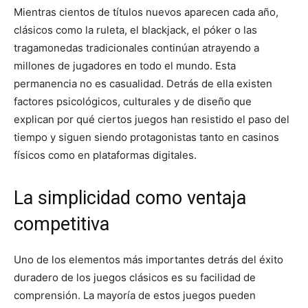
Mientras cientos de títulos nuevos aparecen cada año,
clásicos como la ruleta, el blackjack, el póker o las
tragamonedas tradicionales continúan atrayendo a
millones de jugadores en todo el mundo. Esta
permanencia no es casualidad. Detrás de ella existen
factores psicológicos, culturales y de diseño que
explican por qué ciertos juegos han resistido el paso del
tiempo y siguen siendo protagonistas tanto en casinos
físicos como en plataformas digitales.
La simplicidad como ventaja
competitiva
Uno de los elementos más importantes detrás del éxito
duradero de los juegos clásicos es su facilidad de
comprensión. La mayoría de estos juegos pueden