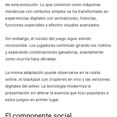
de esta evolución. Lo que comenzó como máquinas
mecánicas con símbolos simples se ha transformado en
experiencias digitales con animaciones, historias,
funciones especiales y efectos visuales avanzados.
Sin embargo, el núcleo del juego sigue siendo
reconocible. Los jugadores continúan girando los rodillos
y esperando combinaciones ganadoras, exactamente
como ocurría hace décadas.
La misma adaptación puede observarse en la ruleta
online, el blackjack con crupieres en vivo y las versiones
digitales del póker. La tecnología moderniza la
presentación sin alterar la esencia que hizo populares a
estos juegos en primer lugar.
El componente social