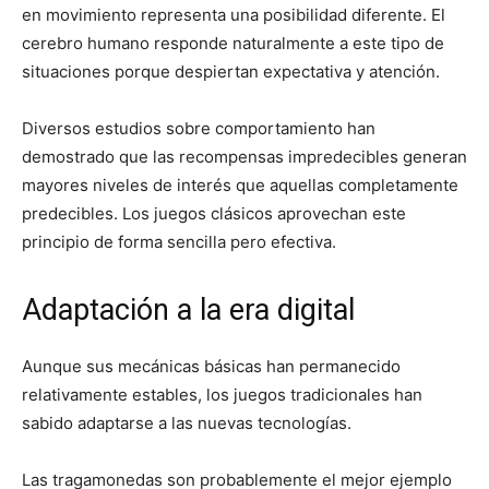
en movimiento representa una posibilidad diferente. El
cerebro humano responde naturalmente a este tipo de
situaciones porque despiertan expectativa y atención.
Diversos estudios sobre comportamiento han
demostrado que las recompensas impredecibles generan
mayores niveles de interés que aquellas completamente
predecibles. Los juegos clásicos aprovechan este
principio de forma sencilla pero efectiva.
Adaptación a la era digital
Aunque sus mecánicas básicas han permanecido
relativamente estables, los juegos tradicionales han
sabido adaptarse a las nuevas tecnologías.
Las tragamonedas son probablemente el mejor ejemplo