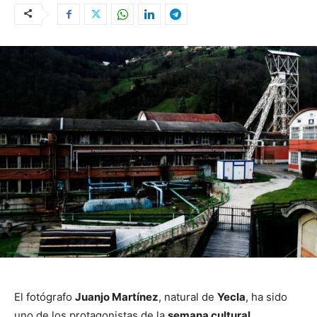
El fotógrafo
Juanjo Martínez
, natural de
Yecla
, ha sido
uno de los protagonistas de la
semana cultural