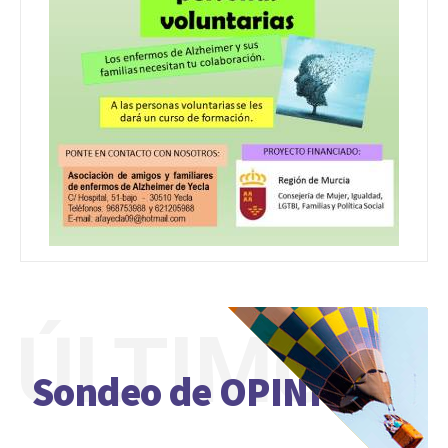
ÚLTIMO
Sondeo de OPINIÓN