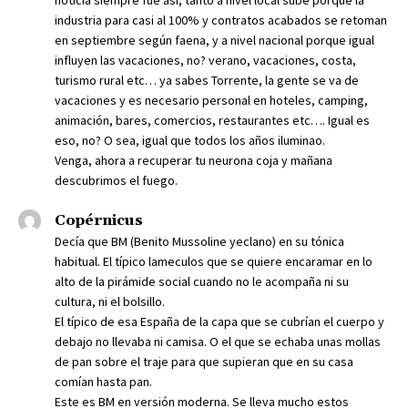
noticia siempre fue así, tanto a nivel local sube porque la
industria para casi al 100% y contratos acabados se retoman
en septiembre según faena, y a nivel nacional porque igual
influyen las vacaciones, no? verano, vacaciones, costa,
turismo rural etc… ya sabes Torrente, la gente se va de
vacaciones y es necesario personal en hoteles, camping,
animación, bares, comercios, restaurantes etc…. Igual es
eso, no? O sea, igual que todos los años iluminao.
Venga, ahora a recuperar tu neurona coja y mañana
descubrimos el fuego.
Copérnicus
Decía que BM (Benito Mussoline yeclano) en su tónica
habitual. El típico lameculos que se quiere encaramar en lo
alto de la pirámide social cuando no le acompaña ni su
cultura, ni el bolsillo.
El típico de esa España de la capa que se cubrían el cuerpo y
debajo no llevaba ni camisa. O el que se echaba unas mollas
de pan sobre el traje para que supieran que en su casa
comían hasta pan.
Este es BM en versión moderna. Se lleva mucho estos