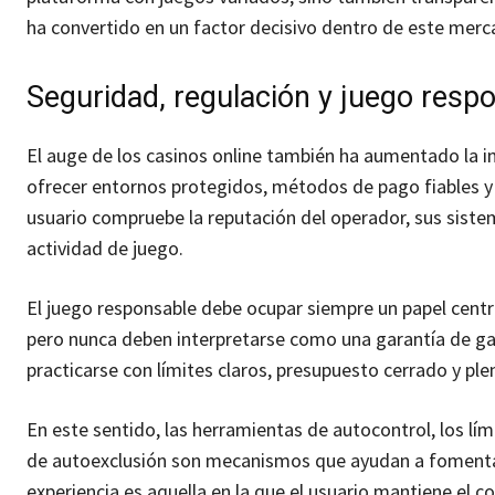
ha convertido en un factor decisivo dentro de este merc
Seguridad, regulación y juego resp
El auge de los casinos online también ha aumentado la i
ofrecer entornos protegidos, métodos de pago fiables y 
usuario compruebe la reputación del operador, sus sistem
actividad de juego.
El juego responsable debe ocupar siempre un papel centr
pero nunca deben interpretarse como una garantía de gan
practicarse con límites claros, presupuesto cerrado y pl
En este sentido, las herramientas de autocontrol, los lím
de autoexclusión son mecanismos que ayudan a fomentar
experiencia es aquella en la que el usuario mantiene el co