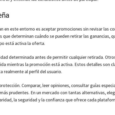
ueña
an en este entorno es aceptar promociones sin revisar las co
os que determinan cuándo se pueden retirar las ganancias, q
o está activa la oferta.
idad determinada antes de permitir cualquier retirada. Otr
tida mientras la promoción está activa. Estos detalles son cl
a realmente al perfil del usuario.
protección. Comparar, leer opiniones, consultar guías especia
 más prudentes. En un mercado con tantas alternativas, elegi
ridad, la seguridad y la confianza que ofrece cada platafor