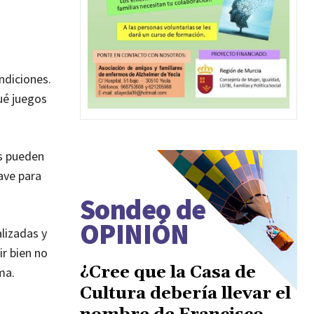
ndiciones.
ué juegos
os pueden
ave para
Sondeo de
OPINIÓN
lizadas y
r bien no
¿Cree que la Casa de
ma.
Cultura debería llevar el