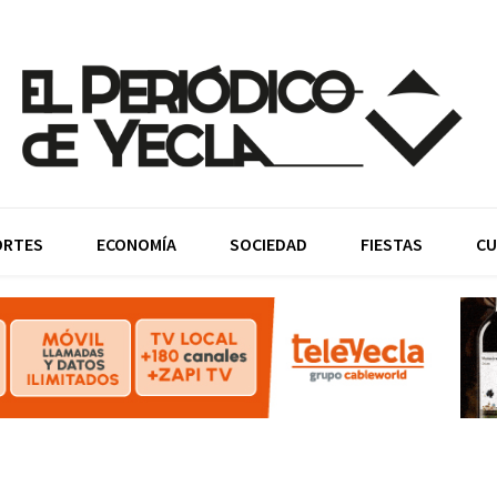
ORTES
ECONOMÍA
SOCIEDAD
FIESTAS
CU