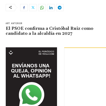
ART. ANTERIOR
El PSOE confirma a Cristóbal Ruiz como
candidato a la alcaldía en 2027