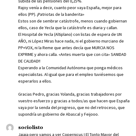
subida de las pensiones del 0,25%.
Rajoy venía a decir, cuanto peor vaya España, mejor para
ellos (PP). ¡Patriotas de la banderita»
Estos son de sembrar catástrofe, menos cuando gobiernan
ellos, caso de Yecla que la catástrofe es diaria y callan.
El Hospital de Yecla (Altiplano) con listas de espera de UN
AÑO, ni López Miras hace nada, ni el gobierno murciano de
PP+VOX, ni la Reme que antes decía que MURCIA NOS
EXPRIME y ahora calla. «Antes muerta que con cita» SANIDAD
DE CALIDAD!!
Esperando a la Comunidad Autónoma que ponga médicos
especialistas. Al igual que para el empleo tuviésemos que
esperarlos a ellos.
Gracias Pedro, gracias Yolanda, gracias trabajadores por
vuestro esfuerzo y gracias a todos/as que hacen que España
vaya por la senda del progreso, que no del retroceso, que
supondría un gobierno de Abascal y Feijooo.
sociolisto
Jajaja pero vamos a ver Copernicus I El Tonto Mayor del