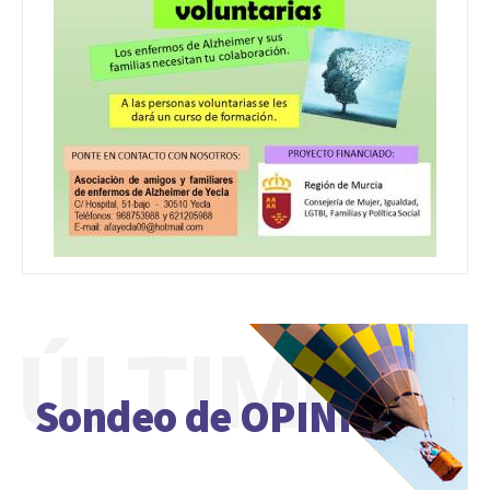
ÚLTIMO
Sondeo de OPINIÓN