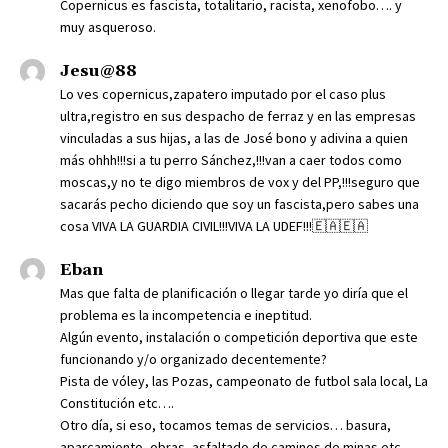
Copernicus es fascista, totalitario, racista, xenofobo…. y
muy asqueroso.
Jesu@88
Lo ves copernicus,zapatero imputado por el caso plus
ultra,registro en sus despacho de ferraz y en las empresas
vinculadas a sus hijas, a las de José bono y adivina a quien
más ohhh!!!si a tu perro Sánchez,!!!van a caer todos como
moscas,y no te digo miembros de vox y del PP,!!!seguro que
sacarás pecho diciendo que soy un fascista,pero sabes una
cosa VIVA LA GUARDIA CIVIL!!!VIVA LA UDEF!!!🇪🇦🇪🇦
Eban
Mas que falta de planificación o llegar tarde yo diría que el
problema es la incompetencia e ineptitud.
Algún evento, instalación o competición deportiva que este
funcionando y/o organizado decentemente?
Pista de vóley, las Pozas, campeonato de futbol sala local, La
Constitución etc….
Otro día, si eso, tocamos temas de servicios… basura,
aparcamiento, obras, asfaltado de caminos de minas etc…