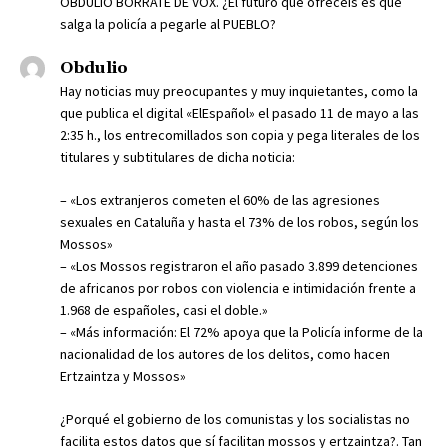
OBDULIO BORRATE DE VOX. ¿El futuro que ofrecéis es que
salga la policía a pegarle al PUEBLO?
Obdulio
Hay noticias muy preocupantes y muy inquietantes, como la
que publica el digital «ElEspañol» el pasado 11 de mayo a las
2:35 h., los entrecomillados son copia y pega literales de los
titulares y subtitulares de dicha noticia:
– «Los extranjeros cometen el 60% de las agresiones
sexuales en Cataluña y hasta el 73% de los robos, según los
Mossos»
– «Los Mossos registraron el año pasado 3.899 detenciones
de africanos por robos con violencia e intimidación frente a
1.968 de españoles, casi el doble.»
– «Más información: El 72% apoya que la Policía informe de la
nacionalidad de los autores de los delitos, como hacen
Ertzaintza y Mossos»
¿Porqué el gobierno de los comunistas y los socialistas no
facilita estos datos que sí facilitan mossos y ertzaintza?. Tan