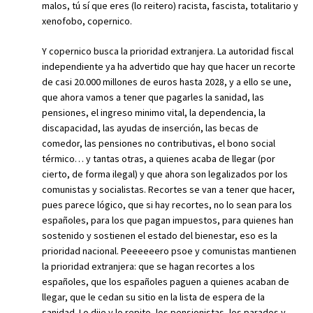
malos, tú sí que eres (lo reitero) racista, fascista, totalitario y
xenofobo, copernico.
Y copernico busca la prioridad extranjera. La autoridad fiscal
independiente ya ha advertido que hay que hacer un recorte
de casi 20.000 millones de euros hasta 2028, y a ello se une,
que ahora vamos a tener que pagarles la sanidad, las
pensiones, el ingreso minimo vital, la dependencia, la
discapacidad, las ayudas de inserción, las becas de
comedor, las pensiones no contributivas, el bono social
térmico… y tantas otras, a quienes acaba de llegar (por
cierto, de forma ilegal) y que ahora son legalizados por los
comunistas y socialistas. Recortes se van a tener que hacer,
pues parece lógico, que si hay recortes, no lo sean para los
españoles, para los que pagan impuestos, para quienes han
sostenido y sostienen el estado del bienestar, eso es la
prioridad nacional. Peeeeeero psoe y comunistas mantienen
la prioridad extranjera: que se hagan recortes a los
españoles, que los españoles paguen a quienes acaban de
llegar, que le cedan su sitio en la lista de espera de la
sanidad. Lo dije y lo repito, los pensionistas, los parados y