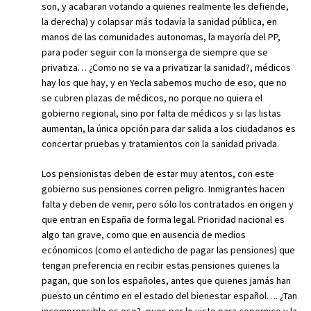
son, y acabaran votando a quienes realmente les defiende,
la derecha) y colapsar más todavía la sanidad pública, en
manos de las comunidades autonomas, la mayoría del PP,
para poder seguir con la monserga de siempre que se
privatiza… ¿Como no se va a privatizar la sanidad?, médicos
hay los que hay, y en Yecla sabemos mucho de eso, que no
se cubren plazas de médicos, no porque no quiera el
gobierno regional, sino por falta de médicos y si las listas
aumentan, la única opción para dar salida a los ciudadanos es
concertar pruebas y tratamientos con la sanidad privada.
Los pensionistas deben de estar muy atentos, con este
gobierno sus pensiones corren peligro. Inmigrantes hacen
falta y deben de venir, pero sólo los contratados en origen y
que entran en España de forma legal. Prioridad nacional es
algo tan grave, como que en ausencia de medios
ecónomicos (como el antedicho de pagar las pensiones) que
tengan preferencia en recibir estas pensiones quienes la
pagan, que son los españoles, antes que quienes jamás han
puesto un céntimo en el estado del bienestar español…. ¿Tan
incomprensible es eso?, pues por lo visto para copernico y la