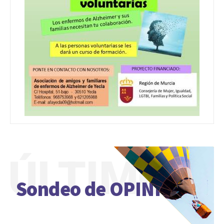
ÚLTIMO
Sondeo de OPINIÓN