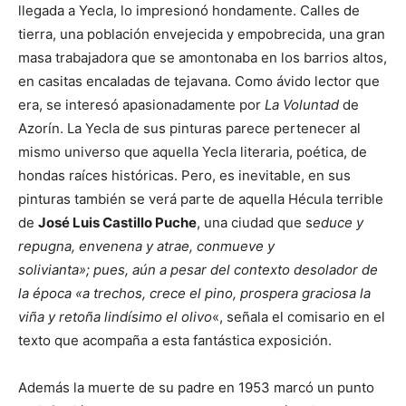
llegada a Yecla, lo impresionó hondamente. Calles de
tierra, una población envejecida y empobrecida, una gran
masa trabajadora que se amontonaba en los barrios altos,
en casitas encaladas de tejavana. Como ávido lector que
era, se interesó apasionadamente por
La Voluntad
de
Azorín. La Yecla de sus pinturas parece pertenecer al
mismo universo que aquella Yecla literaria, poética, de
hondas raíces históricas. Pero, es inevitable, en sus
pinturas también se verá parte de aquella Hécula terrible
de
José Luis Castillo Puche
, una ciudad que s
educe y
repugna, envenena y atrae, conmueve y
solivianta»; pues, aún a pesar del contexto desolador de
la época «a trechos, crece el pino, prospera graciosa la
viña y retoña lindísimo el olivo
«, señala el comisario en el
texto que acompaña a esta fantástica exposición.
Además la muerte de su padre en 1953 marcó un punto