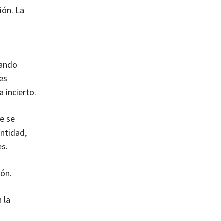
ión. La
uando
es
 incierto.
ue se
entidad,
es.
ión.
 la