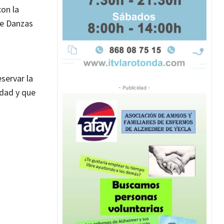
con la
de Danzas
servar la
- Publicidad -
idad y que