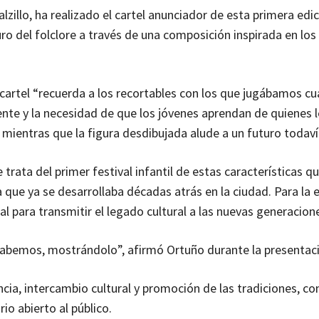
illo, ha realizado el cartel anunciador de esta primera edic
ro del folclore a través de una composición inspirada en los
l cartel “recuerda a los recortables con los que jugábamos c
ente y la necesidad de que los jóvenes aprendan de quienes l
 mientras que la figura desdibujada alude a un futuro todavía
trata del primer festival infantil de estas características q
va que ya se desarrollaba décadas atrás en la ciudad. Para la 
 para transmitir el legado cultural a las nuevas generacion
 sabemos, mostrándolo”, afirmó Ortuño durante la presentac
vencia, intercambio cultural y promoción de las tradiciones, con
io abierto al público.