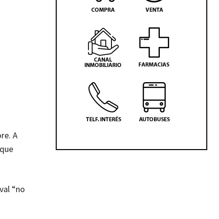
re. A
 que
val “no